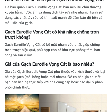
Làm thế nào để bảo quản Gạch Eurotile Vọng Cát?
Để bảo quản Gạch Eurotile Vọng Cát, bạn nên lau chùi thường
xuyên bằng nước ấm và dung dịch tẩy rửa nhẹ nhàng. Tránh sử
dụng các chất tẩy rửa có tính axit mạnh để đảm bảo độ bền và
màu sắc của gạch.
Gạch Eurotile Vọng Cát có khả năng chống trơn
trượt không?
Gạch Eurotile Vọng Cát có bề mặt nhám vừa phải, giúp chống
trơn trượt hiệu quả, phù hợp cho cả khu vực phòng tắm, ban
công và sân vườn.
Giá của Gạch Eurotile Vọng Cát là bao nhiêu?
Giá của Gạch Eurotile Vọng Cát phụ thuộc vào kích thước và loại
bề mặt gạch (mài bóng hoặc mài nhám). Để có báo giá chi tiết,
bạn nên liên hệ trực tiếp với nhà cung cấp hoặc các đại lý phân
phối chính thức.