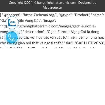
Copyright [2024] ©hungthinhphatceramic.com. Designed by
Vicogroup.vn
{ "@context": "https://schema.org/", "@type": "Product", "name":
"Gạch Eurotile Vọng Cát", "image":
"https://hungthinhphatceramic.com/images/gach-eurotile-
vong-cat.jpg", "description": "Gạch Eurotile Vọng Cát là dòng
sản phẩm cao cấp với họa tiết vân cát tự nhiên, bền bỉ, phù hợp
cho không gian nội thất và ngoại thất.", "sku": "GACH-ET-VC60",
"brand": { "@type": "Brand", "name": "Eurotile" }, "offers": {
"@type": "Offer", "url":
"https://hungthinhphatceramic.com/gach-eurotile",
"priceCurrency": "VND", "price": "990000", "priceValidUntil":
"2024-12-31", "itemCondition":
"https://schema.org/NewCondition", "availability":
"https://schema.org/InStock", "seller": { "@type": "Organization",
"name": "Vật Liệu Xây Dựng HTP Việt Nam" } },
"additionalProperty": [ { "@type": "PropertyValue", "name":
"Kích thước", "value": "60x60cm, 80x80cm" }, { "@type":
"PropertyValue", "name": "Bề mặt", "value": "Nhám, bóng" }, {