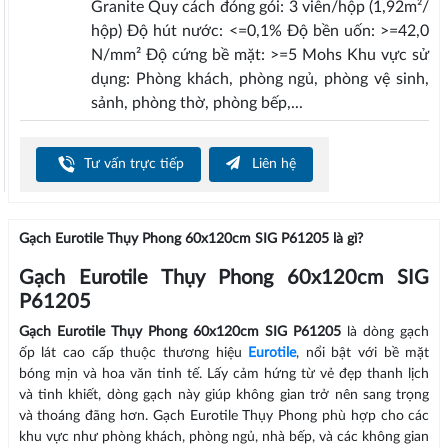
Granite Quy cách đóng gói: 3 viên/hộp (1,92m²/
hộp) Độ hút nước: <=0,1% Độ bền uốn: >=42,0
N/mm² Độ cứng bề mặt: >=5 Mohs Khu vực sử
dụng: Phòng khách, phòng ngủ, phòng vệ sinh,
sảnh, phòng thờ, phòng bếp,...
Tư vấn trực tiếp
Liên hệ
Gạch Eurotile Thụy Phong 60x120cm SIG P61205 là gì?
Gạch Eurotile Thụy Phong 60x120cm SIG
P61205
Gạch Eurotile Thụy Phong 60x120cm SIG P61205
là dòng gạch
ốp lát cao cấp thuộc thương hiệu
Eurotile
, nổi bật với bề mặt
bóng mịn và hoa văn tinh tế. Lấy cảm hứng từ vẻ đẹp thanh lịch
và tinh khiết, dòng gạch này giúp không gian trở nên sang trọng
và thoáng đãng hơn. Gạch Eurotile Thụy Phong phù hợp cho các
khu vực như phòng khách, phòng ngủ, nhà bếp, và các không gian