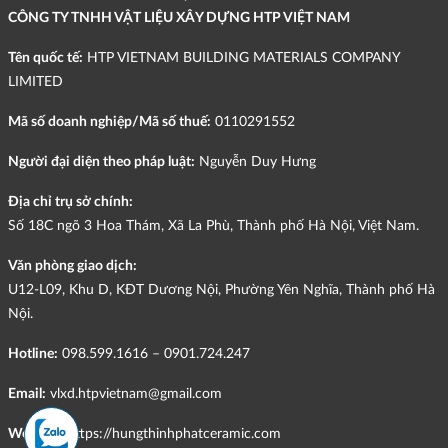
CÔNG TY TNHH VẬT LIỆU XÂY DỰNG HTP VIỆT NAM
Tên quốc tế:
HTP VIETNAM BUILDING MATERIALS COMPANY
LIMITED
Mã số doanh nghiệp/Mã số thuế:
0110291552
Người đại diện theo pháp luật:
Nguyễn Duy Hưng
Địa chỉ trụ sở chính:
Số 18C ngõ 3 Hoa Thám, Xã La Phù, Thành phố Hà Nội, Việt Nam.
Văn phòng giao dịch:
U12-L09, Khu D, KĐT Dương Nội, Phường Yên Nghĩa, Thành phố Hà
Nội.
Hotline:
098.599.1616 – 0901.724.247
Email:
vlxd.htpvietnam@gmail.com
Website:
https://hungthinhphatceramic.com