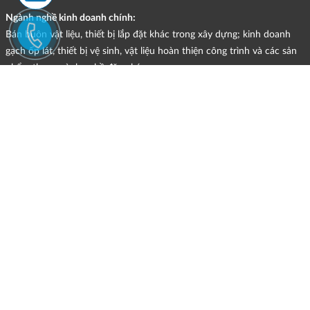
Ngành nghề kinh doanh chính:
Bán buôn vật liệu, thiết bị lắp đặt khác trong xây dựng; kinh doanh
gạch ốp lát, thiết bị vệ sinh, vật liệu hoàn thiện công trình và các sản
phẩm theo ngành nghề đăng ký.
CHÍNH SÁCH
Quyền và nghĩa vụ của các bên
HÌNH THỨC HỖ TRỢ TRỰC TUYẾN
ĐIỀU KIỆN VÀ HẠN CHẾ TRONG VIỆC CUNG CẤP HÀNG HÓA,
DỊCH VỤ
CHÍNH SÁCH TIẾP NHẬN VÀ GIẢI QUYẾT KHIẾU NẠI
CHÍNH SÁCH GIAO HÀNG - KIỂM HÀNG - ĐỔI TRẢ - HOÀN TIỀN
CHÍNH SÁCH THANH TOÁN
MẠNG XÃ HỘI