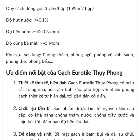
Quy cách đóng gói: 3 viên/hộp (1,92m²/ hộp)
Độ hút nước: <=0,1%
Độ bền uốn: >=42,0 N/mm²
Độ cứng bề mặt: >=5 Mohs
Khu vực sử dụng: Phòng khách, phòng ngủ, phòng vệ sinh, sảnh,
phòng thờ, phòng bếp,...
Ưu điểm nổi bật của Gạch Eurotile Thụy Phong
Thiết kế tinh tế, hiện đại
: Gạch Eurotile Thụy Phong có màu
sắc trang nhã, hoa văn tinh xảo, phù hợp với nhiều phong
cách thiết kế từ hiện đại, tối giản đến cổ điển.
Chất liệu bền bỉ
: Sản phẩm được làm từ nguyên liệu cao
cấp, có khả năng chống thấm nước, chống trầy xước và
chịu lực tốt, đảm bảo độ bền lâu dài.
Dễ dàng vệ sinh
: Bề mặt gạch ít bám bụi và dễ lau chùi,