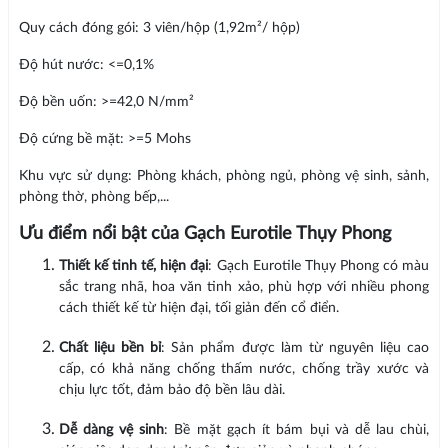
Quy cách đóng gói: 3 viên/hộp (1,92m²/ hộp)
Độ hút nước: <=0,1%
Độ bền uốn: >=42,0 N/mm²
Độ cứng bề mặt: >=5 Mohs
Khu vực sử dụng: Phòng khách, phòng ngủ, phòng vệ sinh, sảnh,
phòng thờ, phòng bếp,...
Ưu điểm nổi bật của Gạch Eurotile Thụy Phong
Thiết kế tinh tế, hiện đại
: Gạch Eurotile Thụy Phong có màu
sắc trang nhã, hoa văn tinh xảo, phù hợp với nhiều phong
cách thiết kế từ hiện đại, tối giản đến cổ điển.
Chất liệu bền bỉ
: Sản phẩm được làm từ nguyên liệu cao
cấp, có khả năng chống thấm nước, chống trầy xước và
chịu lực tốt, đảm bảo độ bền lâu dài.
Dễ dàng vệ sinh
: Bề mặt gạch ít bám bụi và dễ lau chùi,