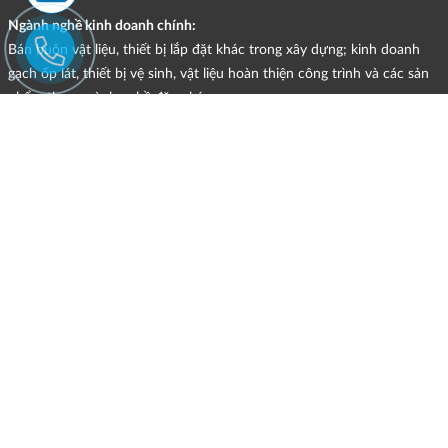
Ngành nghề kinh doanh chính:
Bán buôn vật liệu, thiết bị lắp đặt khác trong xây dựng; kinh doanh
gạch ốp lát, thiết bị vệ sinh, vật liệu hoàn thiện công trình và các sản
phẩm theo ngành nghề đăng ký.
CHÍNH SÁCH
HÌNH THỨC HỖ TRỢ TRỰC TUYẾN
ĐIỀU KIỆN VÀ HẠN CHẾ TRONG VIỆC CUNG CẤP HÀNG HÓA,
DỊCH VỤ
CHÍNH SÁCH TIẾP NHẬN VÀ GIẢI QUYẾT KHIẾU NẠI
CHÍNH SÁCH GIAO HÀNG - KIỂM HÀNG - ĐỔI TRẢ - HOÀN TIỀN
CHÍNH SÁCH THANH TOÁN
CHÍNH SÁCH GIÁ
MẠNG XÃ HỘI