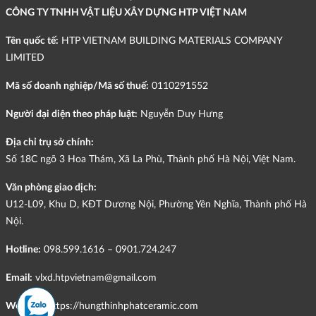
CÔNG TY TNHH VẬT LIỆU XÂY DỰNG HTP VIỆT NAM
Tên quốc tế:
HTP VIETNAM BUILDING MATERIALS COMPANY
LIMITED
Mã số doanh nghiệp/Mã số thuế:
0110291552
Người đại diện theo pháp luật:
Nguyễn Duy Hưng
Địa chỉ trụ sở chính:
Số 18C ngõ 3 Hoa Thám, Xã La Phù, Thành phố Hà Nội, Việt Nam.
Văn phòng giao dịch:
U12-L09, Khu D, KĐT Dương Nội, Phường Yên Nghĩa, Thành phố Hà
Nội.
Hotline:
098.599.1616 – 0901.724.247
Email:
vlxd.htpvietnam@gmail.com
Website:
https://hungthinhphatceramic.com