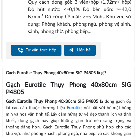
Quy cách đóng gói: 3 viên/hộp (1,92m²/ hộp)
Độ hút nước: <=0,1% Độ bền uốn: >=42,0
N/mm² Độ cứng bề mặt: >=5 Mohs Khu vực sử
dụng: Phòng khách, phòng ngủ, phòng vệ sinh,
sảnh, phòng thờ, phòng bếp,...
Tư vấn trực tiếp
Liên hệ
Gạch Eurotile Thụy Phong 40x80cm SIG P4805 là gì?
Gạch Eurotile Thụy Phong 40x80cm SIG
P4805
Gạch Eurotile Thụy Phong 40x80cm SIG P4805
là dòng gạch ốp
lát cao cấp thuộc thương hiệu
Eurotile
, nổi bật với bề mặt bóng
mịn và hoa văn tinh tế. Lấy cảm hứng từ vẻ đẹp thanh lịch và tinh
khiết, dòng gạch này giúp không gian trở nên sang trọng và
thoáng đãng hơn. Gạch Eurotile Thụy Phong phù hợp cho các
khu vực như phòng khách, phòng ngủ, nhà bếp, và các không gian