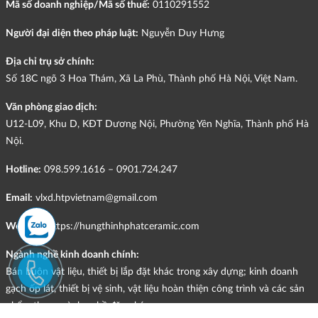
Mã số doanh nghiệp/Mã số thuế:
0110291552
Người đại diện theo pháp luật:
Nguyễn Duy Hưng
Địa chỉ trụ sở chính:
Số 18C ngõ 3 Hoa Thám, Xã La Phù, Thành phố Hà Nội, Việt Nam.
Văn phòng giao dịch:
U12-L09, Khu D, KĐT Dương Nội, Phường Yên Nghĩa, Thành phố Hà
Nội.
Hotline:
098.599.1616 – 0901.724.247
Email:
vlxd.htpvietnam@gmail.com
Website:
https://hungthinhphatceramic.com
Ngành nghề kinh doanh chính:
Bán buôn vật liệu, thiết bị lắp đặt khác trong xây dựng; kinh doanh
gạch ốp lát, thiết bị vệ sinh, vật liệu hoàn thiện công trình và các sản
phẩm theo ngành nghề đăng ký.