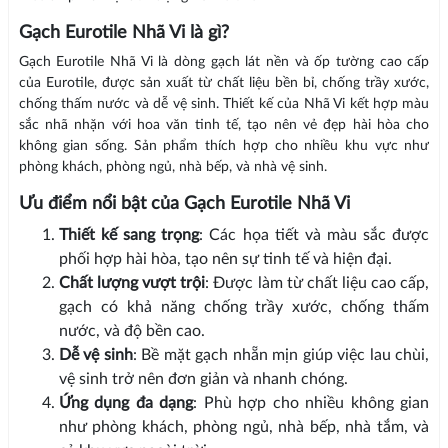
Gạch Eurotile Nhã Vi là gì?
Gạch Eurotile Nhã Vi là dòng gạch lát nền và ốp tường cao cấp
của Eurotile, được sản xuất từ chất liệu bền bỉ, chống trầy xước,
chống thấm nước và dễ vệ sinh. Thiết kế của Nhã Vi kết hợp màu
sắc nhã nhặn với hoa văn tinh tế, tạo nên vẻ đẹp hài hòa cho
không gian sống. Sản phẩm thích hợp cho nhiều khu vực như
phòng khách, phòng ngủ, nhà bếp, và nhà vệ sinh.
Ưu điểm nổi bật của Gạch Eurotile Nhã Vi
Thiết kế sang trọng
: Các họa tiết và màu sắc được
phối hợp hài hòa, tạo nên sự tinh tế và hiện đại.
Chất lượng vượt trội
: Được làm từ chất liệu cao cấp,
gạch có khả năng chống trầy xước, chống thấm
nước, và độ bền cao.
Dễ vệ sinh
: Bề mặt gạch nhẵn mịn giúp việc lau chùi,
vệ sinh trở nên đơn giản và nhanh chóng.
Ứng dụng đa dạng
: Phù hợp cho nhiều không gian
như phòng khách, phòng ngủ, nhà bếp, nhà tắm, và