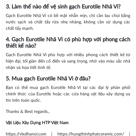
3. Làm thế nào để vệ sinh gạch Eurotile Nhã Vi?
Gạch Eurotile Nhã Vi có bề mặt nhẵn mịn, chỉ cần lau chùi bằng
nước sạch và chất tẩy rửa nhẹ nhàng, không cần sử dụng các
chất tẩy mạnh.
4. Gạch Eurotile Nhã Vi có phù hợp với phong cách
thiết kế nào?
Gạch Eurotile Nhã Vi phù hợp với nhiều phong cách thiết kế từ
hiện đại, tối giản đến cổ điển và sang trọng, nhờ vào màu sắc nhã
nhặn và họa tiết tinh tế.
5. Mua gạch Eurotile Nhã Vi ở đâu?
Bạn có thể mua gạch Eurotile Nhã Vi tại các đại lý phân phối
chính thức của Eurotile hoặc các cửa hàng vật liệu xây dựng uy
tín trên toàn quốc.
Thanks & Best regards.,
Vật Liệu Xây Dựng HTP Việt Nam
https://vlxdhanoi.com | https://hungthinhphatceramic.com/ |