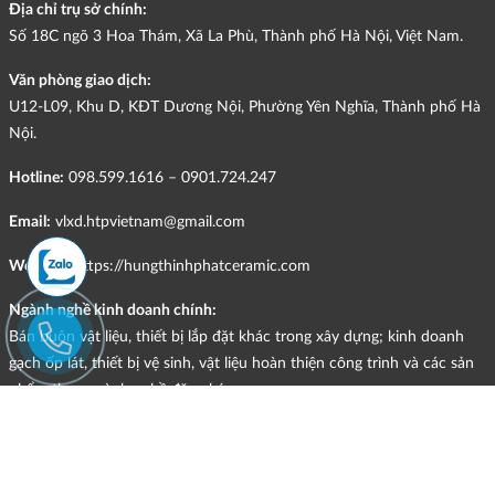
Địa chỉ trụ sở chính:
Số 18C ngõ 3 Hoa Thám, Xã La Phù, Thành phố Hà Nội, Việt Nam.
Văn phòng giao dịch:
U12-L09, Khu D, KĐT Dương Nội, Phường Yên Nghĩa, Thành phố Hà
Nội.
Hotline:
098.599.1616 – 0901.724.247
Email:
vlxd.htpvietnam@gmail.com
Website:
https://hungthinhphatceramic.com
Ngành nghề kinh doanh chính:
Bán buôn vật liệu, thiết bị lắp đặt khác trong xây dựng; kinh doanh
gạch ốp lát, thiết bị vệ sinh, vật liệu hoàn thiện công trình và các sản
phẩm theo ngành nghề đăng ký.
CHÍNH SÁCH
HÌNH THỨC HỖ TRỢ TRỰC TUYẾN