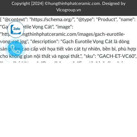
Copyright [2024] ©hungthinhphatceramic.com. Designed by
Vicogroup.vn
{ "@context": "https://schema.org/", "@type": "Product", "name":
"Gạch Eurotile Vọng Cát", "image":
"https://hungthinhphatceramic.com/images/gach-eurotile-
vong-cat.jpg", "description": "Gạch Eurotile Vọng Cát là dòng
sản phẩm cao cấp với họa tiết vân cát tự nhiên, bền bỉ, phù hợp
cho không gian nội thất và ngoại thất.", "sku": "GACH-ET-VC60",
"brand": { "@type": "Brand", "name": "Eurotile" }, "offers": {
"@type": "Offer", "url":
"https://hungthinhphatceramic.com/gach-eurotile",
"priceCurrency": "VND", "price": "990000", "priceValidUntil":
"2024-12-31", "itemCondition":
"https://schema.org/NewCondition", "availability":
"https://schema.org/InStock", "seller": { "@type": "Organization",
"name": "Vật Liệu Xây Dựng HTP Việt Nam" } },
"additionalProperty": [ { "@type": "PropertyValue", "name":
"Kích thước", "value": "60x60cm, 80x80cm" }, { "@type":
"PropertyValue", "name": "Bề mặt", "value": "Nhám, bóng" }, {