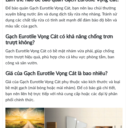
Làm thế nào để bảo quản Gạch Eurotile Vọng Cát?
Để bảo quản Gạch Eurotile Vọng Cát, bạn nên lau chùi thường
xuyên bằng nước ấm và dung dịch tẩy rửa nhẹ nhàng. Tránh sử
dụng các chất tẩy rửa có tính axit mạnh để đảm bảo độ bền và
màu sắc của gạch.
Gạch Eurotile Vọng Cát có khả năng chống trơn
trượt không?
Gạch Eurotile Vọng Cát có bề mặt nhám vừa phải, giúp chống
trơn trượt hiệu quả, phù hợp cho cả khu vực phòng tắm, ban
công và sân vườn.
Giá của Gạch Eurotile Vọng Cát là bao nhiêu?
Giá của Gạch Eurotile Vọng Cát phụ thuộc vào kích thước và loại
bề mặt gạch (mài bóng hoặc mài nhám). Để có báo giá chi tiết,
bạn nên liên hệ trực tiếp với nhà cung cấp hoặc các đại lý phân
phối chính thức.