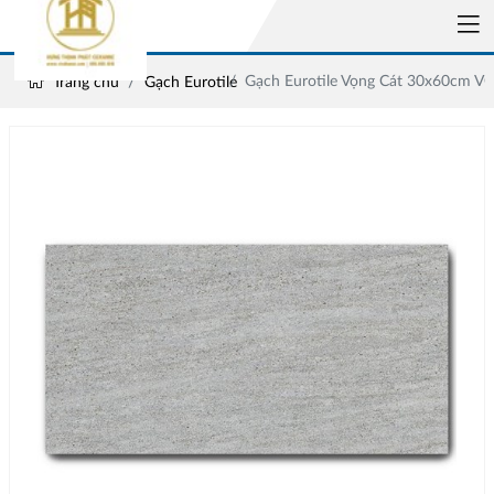
Gạch Eurotile Vọng Cát 30x60cm V
Trang chủ
Gạch Eurotile