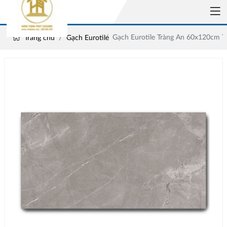
Gạch Eurotile Tràng An 60x120cm 
Trang chủ
Gạch Eurotile