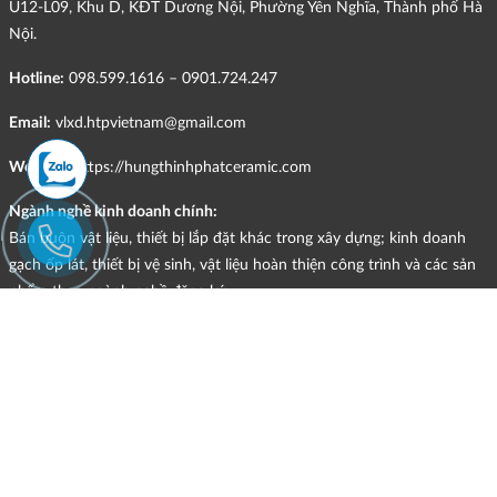
U12-L09, Khu D, KĐT Dương Nội, Phường Yên Nghĩa, Thành phố Hà
Nội.
Hotline:
098.599.1616 – 0901.724.247
Email:
vlxd.htpvietnam@gmail.com
Website:
https://hungthinhphatceramic.com
Ngành nghề kinh doanh chính:
Bán buôn vật liệu, thiết bị lắp đặt khác trong xây dựng; kinh doanh
gạch ốp lát, thiết bị vệ sinh, vật liệu hoàn thiện công trình và các sản
phẩm theo ngành nghề đăng ký.
CHÍNH SÁCH
Quyền và nghĩa vụ của các bên
HÌNH THỨC HỖ TRỢ TRỰC TUYẾN
ĐIỀU KIỆN VÀ HẠN CHẾ TRONG VIỆC CUNG CẤP HÀNG HÓA,
DỊCH VỤ