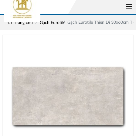
Gạch Eurotile Thiên Di 30x60cm T
Trang chủ
Gạch Eurotile