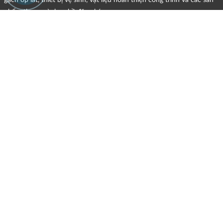
phẩm theo ngành nghề đăng ký.
CHÍNH SÁCH
Quyền và nghĩa vụ của các bên
HÌNH THỨC HỖ TRỢ TRỰC TUYẾN
ĐIỀU KIỆN VÀ HẠN CHẾ TRONG VIỆC CUNG CẤP HÀNG HÓA,
DỊCH VỤ
CHÍNH SÁCH TIẾP NHẬN VÀ GIẢI QUYẾT KHIẾU NẠI
CHÍNH SÁCH GIAO HÀNG - KIỂM HÀNG - ĐỔI TRẢ - HOÀN TIỀN
CHÍNH SÁCH THANH TOÁN
MẠNG XÃ HỘI