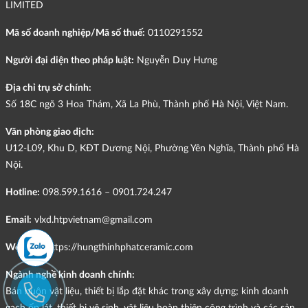
LIMITED
Mã số doanh nghiệp/Mã số thuế:
0110291552
Người đại diện theo pháp luật:
Nguyễn Duy Hưng
Địa chỉ trụ sở chính:
Số 18C ngõ 3 Hoa Thám, Xã La Phù, Thành phố Hà Nội, Việt Nam.
Văn phòng giao dịch:
U12-L09, Khu D, KĐT Dương Nội, Phường Yên Nghĩa, Thành phố Hà
Nội.
Hotline:
098.599.1616 – 0901.724.247
Email:
vlxd.htpvietnam@gmail.com
Website:
https://hungthinhphatceramic.com
Ngành nghề kinh doanh chính:
Bán buôn vật liệu, thiết bị lắp đặt khác trong xây dựng; kinh doanh
gạch ốp lát, thiết bị vệ sinh, vật liệu hoàn thiện công trình và các sản