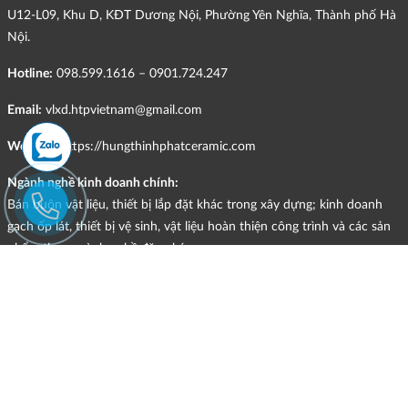
U12-L09, Khu D, KĐT Dương Nội, Phường Yên Nghĩa, Thành phố Hà
Nội.
Hotline:
098.599.1616 – 0901.724.247
Email:
vlxd.htpvietnam@gmail.com
Website:
https://hungthinhphatceramic.com
Ngành nghề kinh doanh chính:
Bán buôn vật liệu, thiết bị lắp đặt khác trong xây dựng; kinh doanh
gạch ốp lát, thiết bị vệ sinh, vật liệu hoàn thiện công trình và các sản
phẩm theo ngành nghề đăng ký.
CHÍNH SÁCH
Quyền và nghĩa vụ của các bên
HÌNH THỨC HỖ TRỢ TRỰC TUYẾN
ĐIỀU KIỆN VÀ HẠN CHẾ TRONG VIỆC CUNG CẤP HÀNG HÓA,