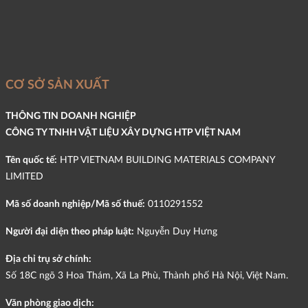
CƠ SỞ SẢN XUẤT
THÔNG TIN DOANH NGHIỆP
CÔNG TY TNHH VẬT LIỆU XÂY DỰNG HTP VIỆT NAM
Tên quốc tế:
HTP VIETNAM BUILDING MATERIALS COMPANY
LIMITED
Mã số doanh nghiệp/Mã số thuế:
0110291552
Người đại diện theo pháp luật:
Nguyễn Duy Hưng
Địa chỉ trụ sở chính:
Số 18C ngõ 3 Hoa Thám, Xã La Phù, Thành phố Hà Nội, Việt Nam.
Văn phòng giao dịch: