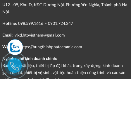
U12-L09, Khu D, KĐT Dương Nội, Phường Yên Nghĩa, Thành phố Hà
Nội.
Hotline:
098.599.1616 – 0901.724.247
Email:
vlxd.htpvietnam@gmail.com
Website:
https://hungthinhphatceramic.com
Ngành nghề kinh doanh chính:
Bán buôn vật liệu, thiết bị lắp đặt khác trong xây dựng; kinh doanh
gạch ốp lát, thiết bị vệ sinh, vật liệu hoàn thiện công trình và các sản
phẩm theo ngành nghề đăng ký.
CHÍNH SÁCH
Quyền và nghĩa vụ của các bên
HÌNH THỨC HỖ TRỢ TRỰC TUYẾN
ĐIỀU KIỆN VÀ HẠN CHẾ TRONG VIỆC CUNG CẤP HÀNG HÓA,