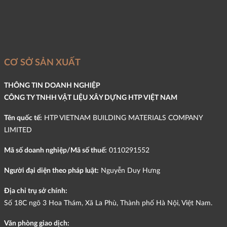
CƠ SỞ SẢN XUẤT
THÔNG TIN DOANH NGHIỆP
CÔNG TY TNHH VẬT LIỆU XÂY DỰNG HTP VIỆT NAM
Tên quốc tế:
HTP VIETNAM BUILDING MATERIALS COMPANY
LIMITED
Mã số doanh nghiệp/Mã số thuế:
0110291552
Người đại diện theo pháp luật:
Nguyễn Duy Hưng
Địa chỉ trụ sở chính:
Số 18C ngõ 3 Hoa Thám, Xã La Phù, Thành phố Hà Nội, Việt Nam.
Văn phòng giao dịch: