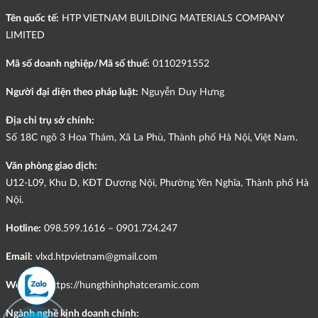
Tên quốc tế:
HTP VIETNAM BUILDING MATERIALS COMPANY
LIMITED
Mã số doanh nghiệp/Mã số thuế:
0110291552
Người đại diện theo pháp luật:
Nguyễn Duy Hưng
Địa chỉ trụ sở chính:
Số 18C ngõ 3 Hoa Thám, Xã La Phù, Thành phố Hà Nội, Việt Nam.
Văn phòng giao dịch:
U12-L09, Khu D, KĐT Dương Nội, Phường Yên Nghĩa, Thành phố Hà
Nội.
Hotline:
098.599.1616 – 0901.724.247
Email:
vlxd.htpvietnam@gmail.com
Website:
https://hungthinhphatceramic.com
Ngành nghề kinh doanh chính: