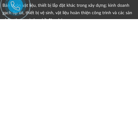
Bán buôn vật liệu, thiết bị lắp đặt khác trong xây dựng; kinh doanh
gạch ốp lát, thiết bị vệ sinh, vật liệu hoàn thiện công trình và các sản
phẩm theo ngành nghề đăng ký.
CHÍNH SÁCH
HÌNH THỨC HỖ TRỢ TRỰC TUYẾN
ĐIỀU KIỆN VÀ HẠN CHẾ TRONG VIỆC CUNG CẤP HÀNG HÓA,
DỊCH VỤ
CHÍNH SÁCH TIẾP NHẬN VÀ GIẢI QUYẾT KHIẾU NẠI
CHÍNH SÁCH GIAO HÀNG - KIỂM HÀNG - ĐỔI TRẢ - HOÀN TIỀN
CHÍNH SÁCH THANH TOÁN
CHÍNH SÁCH GIÁ
MẠNG XÃ HỘI