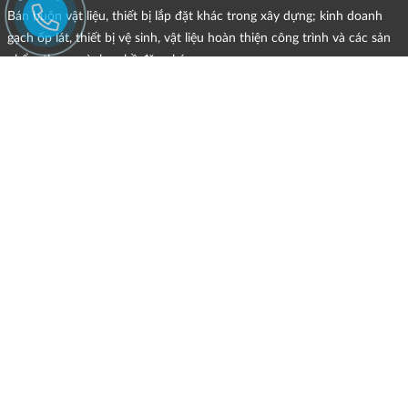
Bán buôn vật liệu, thiết bị lắp đặt khác trong xây dựng; kinh doanh
gạch ốp lát, thiết bị vệ sinh, vật liệu hoàn thiện công trình và các sản
phẩm theo ngành nghề đăng ký.
CHÍNH SÁCH
HÌNH THỨC HỖ TRỢ TRỰC TUYẾN
ĐIỀU KIỆN VÀ HẠN CHẾ TRONG VIỆC CUNG CẤP HÀNG HÓA,
DỊCH VỤ
CHÍNH SÁCH TIẾP NHẬN VÀ GIẢI QUYẾT KHIẾU NẠI
CHÍNH SÁCH GIAO HÀNG - KIỂM HÀNG - ĐỔI TRẢ - HOÀN TIỀN
CHÍNH SÁCH THANH TOÁN
CHÍNH SÁCH GIÁ
MẠNG XÃ HỘI