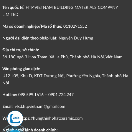
Tên quốc tế:
HTP VIETNAM BUILDING MATERIALS COMPANY
LIMITED
Mã số doanh nghiệp/Mã số thuế:
0110291552
Người đại diện theo pháp luật:
Nguyễn Duy Hưng
Địa chỉ trụ sở chính:
Số 18C ngõ 3 Hoa Thám, Xã La Phù, Thành phố Hà Nội, Việt Nam.
Văn phòng giao dịch:
U12-L09, Khu D, KĐT Dương Nội, Phường Yên Nghĩa, Thành phố Hà
Nội.
Hotline:
098.599.1616 – 0901.724.247
Email:
vlxd.htpvietnam@gmail.com
Website:
https://hungthinhphatceramic.com
Ngành nghề kinh doanh chính: