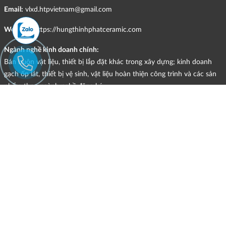
Email:
vlxd.htpvietnam@gmail.com
Website:
https://hungthinhphatceramic.com
Ngành nghề kinh doanh chính:
Bán buôn vật liệu, thiết bị lắp đặt khác trong xây dựng; kinh doanh
gạch ốp lát, thiết bị vệ sinh, vật liệu hoàn thiện công trình và các sản
phẩm theo ngành nghề đăng ký.
CHÍNH SÁCH
HÌNH THỨC HỖ TRỢ TRỰC TUYẾN
ĐIỀU KIỆN VÀ HẠN CHẾ TRONG VIỆC CUNG CẤP HÀNG HÓA,
DỊCH VỤ
CHÍNH SÁCH TIẾP NHẬN VÀ GIẢI QUYẾT KHIẾU NẠI
CHÍNH SÁCH GIAO HÀNG - KIỂM HÀNG - ĐỔI TRẢ - HOÀN TIỀN
CHÍNH SÁCH THANH TOÁN