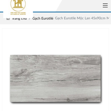
Gạch Eurotile Mộc Lan 45x90cm M
Trang chủ
Gạch Eurotile