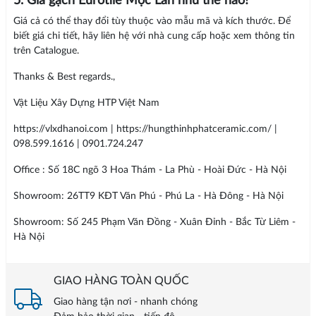
5. Giá gạch Eurotile Mộc Lan như thế nào?
Giá cả có thể thay đổi tùy thuộc vào mẫu mã và kích thước. Để
biết giá chi tiết, hãy liên hệ với nhà cung cấp hoặc xem thông tin
trên Catalogue.
Thanks & Best regards.,
Vật Liệu Xây Dựng HTP Việt Nam
https://vlxdhanoi.com | https://hungthinhphatceramic.com/ |
098.599.1616 | 0901.724.247
Office : Số 18C ngõ 3 Hoa Thám - La Phù - Hoài Đức - Hà Nội
Showroom: 26TT9 KĐT Văn Phú - Phú La - Hà Đông - Hà Nội
Showroom: Số 245 Phạm Văn Đồng - Xuân Đỉnh - Bắc Từ Liêm -
Hà Nội
GIAO HÀNG TOÀN QUỐC
Giao hàng tận nơi - nhanh chóng