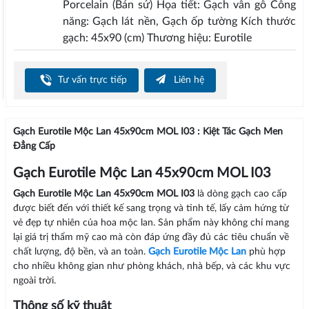
Porcelain (Bán sứ) Họa tiết: Gạch vân gỗ Công
năng: Gạch lát nền, Gạch ốp tường Kích thước
gạch: 45x90 (cm) Thương hiệu: Eurotile
Tư vấn trực tiếp
Liên hệ
Gạch Eurotile Mộc Lan 45x90cm MOL I03 : Kiệt Tác Gạch Men
Đẳng Cấp
Gạch Eurotile Mộc Lan 45x90cm MOL I03
Gạch Eurotile Mộc Lan 45x90cm MOL I03
là dòng gạch cao cấp
được biết đến với thiết kế sang trọng và tinh tế, lấy cảm hứng từ
vẻ đẹp tự nhiên của hoa mộc lan. Sản phẩm này không chỉ mang
lại giá trị thẩm mỹ cao mà còn đáp ứng đầy đủ các tiêu chuẩn về
chất lượng, độ bền, và an toàn.
Gạch Eurotile Mộc Lan
phù hợp
cho nhiều không gian như phòng khách, nhà bếp, và các khu vực
ngoài trời.
Thông số kỹ thuật