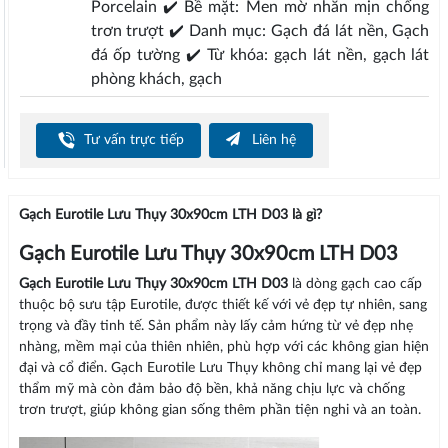
Porcelain ✔️ Bề mặt: Men mờ nhẵn mịn chống
trơn trượt ✔️ Danh mục: Gạch đá lát nền, Gạch
đá ốp tường ✔️ Từ khóa: gạch lát nền, gạch lát
phòng khách, gạch
Tư vấn trực tiếp
Liên hệ
Gạch Eurotile Lưu Thụy 30x90cm LTH D03 là gì?
Gạch Eurotile Lưu Thụy 30x90cm LTH D03
Gạch Eurotile Lưu Thụy 30x90cm LTH D03
là dòng gạch cao cấp
thuộc bộ sưu tập Eurotile, được thiết kế với vẻ đẹp tự nhiên, sang
trọng và đầy tinh tế. Sản phẩm này lấy cảm hứng từ vẻ đẹp nhẹ
nhàng, mềm mại của thiên nhiên, phù hợp với các không gian hiện
đại và cổ điển. Gạch Eurotile Lưu Thụy không chỉ mang lại vẻ đẹp
thẩm mỹ mà còn đảm bảo độ bền, khả năng chịu lực và chống
trơn trượt, giúp không gian sống thêm phần tiện nghi và an toàn.