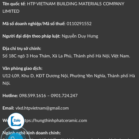
Tên quốc tế:
HTP VIETNAM BUILDING MATERIALS COMPANY
LIMITED
Mã số doanh nghiệp/Mã số thuế:
0110291552
Người đại diện theo pháp luật:
Nguyễn Duy Hưng
Địa chỉ trụ sở chính:
Số 18C ngõ 3 Hoa Thám, Xã La Phù, Thành phố Hà Nội, Việt Nam.
Văn phòng giao dịch:
U12-L09, Khu D, KĐT Dương Nội, Phường Yên Nghĩa, Thành phố Hà
Nội.
Hotline:
098.599.1616 – 0901.724.247
Email:
vlxd.htpvietnam@gmail.com
Website:
https://hungthinhphatceramic.com
Ngành nghề kinh doanh chính: