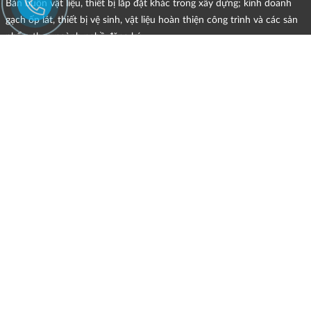
Bán buôn vật liệu, thiết bị lắp đặt khác trong xây dựng; kinh doanh
gạch ốp lát, thiết bị vệ sinh, vật liệu hoàn thiện công trình và các sản
phẩm theo ngành nghề đăng ký.
CHÍNH SÁCH
Quyền và nghĩa vụ của các bên
HÌNH THỨC HỖ TRỢ TRỰC TUYẾN
ĐIỀU KIỆN VÀ HẠN CHẾ TRONG VIỆC CUNG CẤP HÀNG HÓA,
DỊCH VỤ
CHÍNH SÁCH TIẾP NHẬN VÀ GIẢI QUYẾT KHIẾU NẠI
CHÍNH SÁCH GIAO HÀNG - KIỂM HÀNG - ĐỔI TRẢ - HOÀN TIỀN
CHÍNH SÁCH THANH TOÁN
MẠNG XÃ HỘI