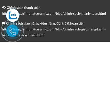
💳 Chính sách thanh toán
https://hungthinhphatceramic.com/blog/chinh-sach-thanh-toan.html
🚚 Chính sách giao hàng, kiểm hàng, đổi trả & hoàn tiền
https://hungthinhphatceramic.com/blog/chinh-sach-giao-hang-kiem-
hang-doi-tra-hoan-tien.html
📩 Chính sách tiếp nhận và giải quyết khiếu nại
https://hungthinhphatceramic.com/blog/chinh-sach-tiep-nhan-va-giai-
quyet-khieu-nai.html
📋 Điều kiện và hạn chế trong việc cung cấp hàng hóa, dịch vụ
https://hungthinhphatceramic.com/blog/dieu-kien-va-han-che-trong-
viec-cung-cap-hang-hoa-dich-vu.html
💬 Hình thức hỗ trợ trực tuyến
https://hungthinhphatceramic.com/blog/hinh-thuc-ho-tro-truc-
tuyen.html