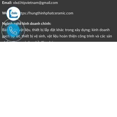
Email:
vlxd.htpvietnam@gmail.com
Website:
https://hungthinhphatceramic.com
Ngành nghề kinh doanh chính:
Bán buôn vật liệu, thiết bị lắp đặt khác trong xây dựng; kinh doanh
gạch ốp lát, thiết bị vệ sinh, vật liệu hoàn thiện công trình và các sản
phẩm theo ngành nghề đăng ký.
CHÍNH SÁCH
HÌNH THỨC HỖ TRỢ TRỰC TUYẾN
ĐIỀU KIỆN VÀ HẠN CHẾ TRONG VIỆC CUNG CẤP HÀNG HÓA,
DỊCH VỤ
CHÍNH SÁCH TIẾP NHẬN VÀ GIẢI QUYẾT KHIẾU NẠI
CHÍNH SÁCH GIAO HÀNG - KIỂM HÀNG - ĐỔI TRẢ - HOÀN TIỀN
CHÍNH SÁCH THANH TOÁN