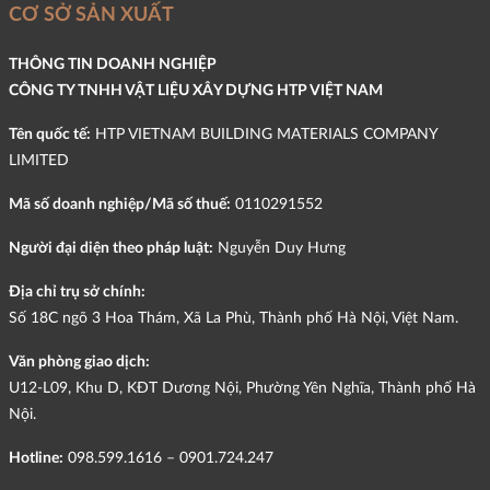
CƠ SỞ SẢN XUẤT
THÔNG TIN DOANH NGHIỆP
CÔNG TY TNHH VẬT LIỆU XÂY DỰNG HTP VIỆT NAM
Tên quốc tế:
HTP VIETNAM BUILDING MATERIALS COMPANY
LIMITED
Mã số doanh nghiệp/Mã số thuế:
0110291552
Người đại diện theo pháp luật:
Nguyễn Duy Hưng
Địa chỉ trụ sở chính:
Số 18C ngõ 3 Hoa Thám, Xã La Phù, Thành phố Hà Nội, Việt Nam.
Văn phòng giao dịch:
U12-L09, Khu D, KĐT Dương Nội, Phường Yên Nghĩa, Thành phố Hà
Nội.
Hotline:
098.599.1616 – 0901.724.247