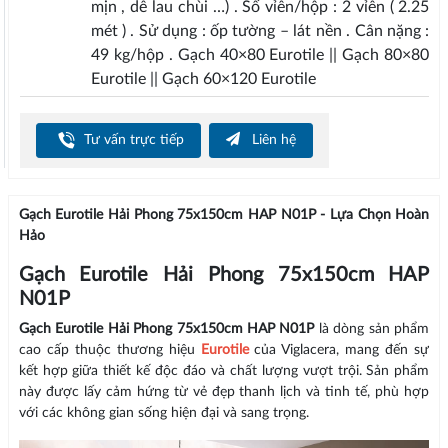
mịn , dễ lau chùi …) . Số vỉên/hộp : 2 vỉên ( 2.25
mét ) . Sử dụng : ốp tường – lát nền . Cân nặng :
49 kg/hộp . Gạch 40×80 Eurotile || Gạch 80×80
Eurotile || Gạch 60×120 Eurotile
Tư vấn trực tiếp
Liên hệ
Gạch Eurotile Hải Phong 75x150cm HAP N01P - Lựa Chọn Hoàn
Hảo
Gạch Eurotile Hải Phong 75x150cm HAP
N01P
Gạch Eurotile Hải Phong 75x150cm HAP N01P
là dòng sản phẩm
cao cấp thuộc thương hiệu
Eurotile
của Viglacera, mang đến sự
kết hợp giữa thiết kế độc đáo và chất lượng vượt trội. Sản phẩm
này được lấy cảm hứng từ vẻ đẹp thanh lịch và tinh tế, phù hợp
với các không gian sống hiện đại và sang trọng.