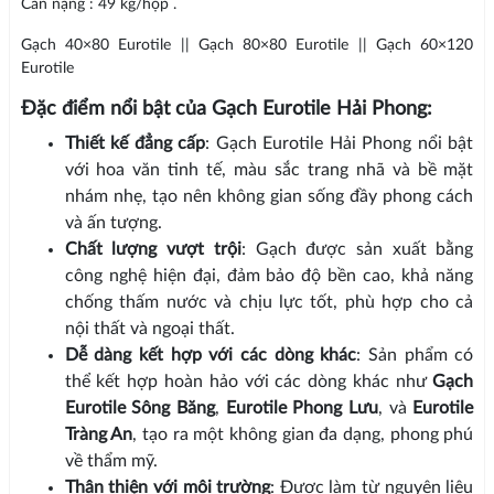
Cân nặng : 49 kg/hộp .
Gạch 40×80 Eurotile || Gạch 80×80 Eurotile || Gạch 60×120
Eurotile
Đặc điểm nổi bật của Gạch Eurotile Hải Phong:
Thiết kế đẳng cấp
: Gạch Eurotile Hải Phong nổi bật
với hoa văn tinh tế, màu sắc trang nhã và bề mặt
nhám nhẹ, tạo nên không gian sống đầy phong cách
và ấn tượng.
Chất lượng vượt trội
: Gạch được sản xuất bằng
công nghệ hiện đại, đảm bảo độ bền cao, khả năng
chống thấm nước và chịu lực tốt, phù hợp cho cả
nội thất và ngoại thất.
Dễ dàng kết hợp với các dòng khác
: Sản phẩm có
thể kết hợp hoàn hảo với các dòng khác như
Gạch
Eurotile Sông Băng
,
Eurotile Phong Lưu
, và
Eurotile
Tràng An
, tạo ra một không gian đa dạng, phong phú
về thẩm mỹ.
Thân thiện với môi trường
: Được làm từ nguyên liệu