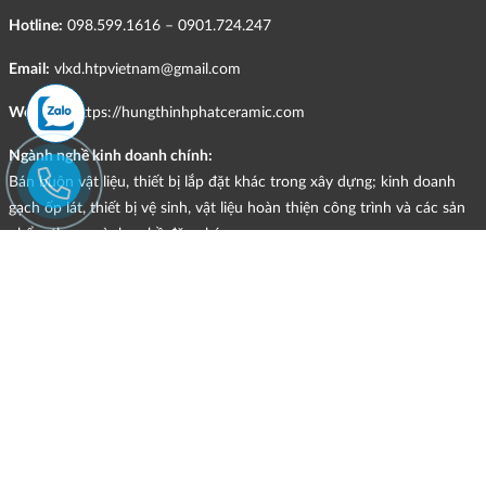
Hotline:
098.599.1616 – 0901.724.247
Email:
vlxd.htpvietnam@gmail.com
Website:
https://hungthinhphatceramic.com
Ngành nghề kinh doanh chính:
Bán buôn vật liệu, thiết bị lắp đặt khác trong xây dựng; kinh doanh
gạch ốp lát, thiết bị vệ sinh, vật liệu hoàn thiện công trình và các sản
phẩm theo ngành nghề đăng ký.
CHÍNH SÁCH
Quyền và nghĩa vụ của các bên
HÌNH THỨC HỖ TRỢ TRỰC TUYẾN
ĐIỀU KIỆN VÀ HẠN CHẾ TRONG VIỆC CUNG CẤP HÀNG HÓA,
DỊCH VỤ
CHÍNH SÁCH TIẾP NHẬN VÀ GIẢI QUYẾT KHIẾU NẠI