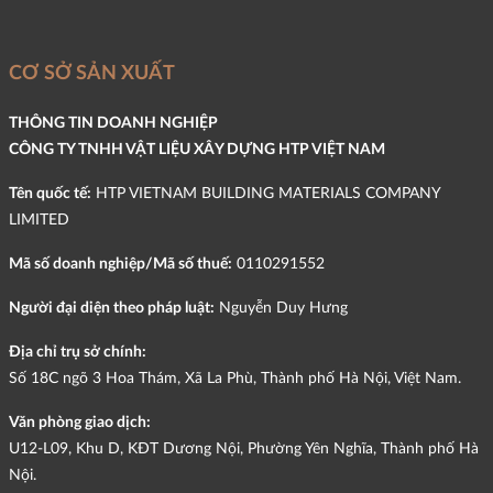
CƠ SỞ SẢN XUẤT
THÔNG TIN DOANH NGHIỆP
CÔNG TY TNHH VẬT LIỆU XÂY DỰNG HTP VIỆT NAM
Tên quốc tế:
HTP VIETNAM BUILDING MATERIALS COMPANY
LIMITED
Mã số doanh nghiệp/Mã số thuế:
0110291552
Người đại diện theo pháp luật:
Nguyễn Duy Hưng
Địa chỉ trụ sở chính:
Số 18C ngõ 3 Hoa Thám, Xã La Phù, Thành phố Hà Nội, Việt Nam.
Văn phòng giao dịch:
U12-L09, Khu D, KĐT Dương Nội, Phường Yên Nghĩa, Thành phố Hà
Nội.