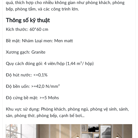
quả, thích hợp cho nhiều không gian như phòng khách, phòng
bếp, phòng tắm, và các công trình lớn.
Thông số kỹ thuật
Kích thước: 60*60 cm
Bề mặt: Nhám Loại men: Men matt
Xương gạch: Granite
Quy cách đóng gói: 4 viên/hộp (1,44 m²/ hộp)
Độ hút nước: <=0,1%
Độ bền uốn: >=42,0 N/mm²
Độ cứng bề mặt: >=5 Mohs
Khu vực sử dụng: Phòng khách, phòng ngủ, phòng vệ sinh, sảnh,
sân, phòng thờ, phòng bếp, cạnh bể bơi...