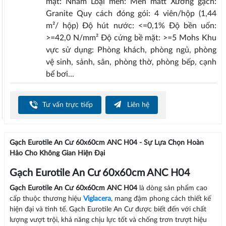
mặt: Nhám Loại men: Men matt Xương gạch:
Granite Quy cách đóng gói: 4 viên/hộp (1,44
m²/ hộp) Độ hút nước: <=0,1% Độ bền uốn:
>=42,0 N/mm² Độ cứng bề mặt: >=5 Mohs Khu
vực sử dụng: Phòng khách, phòng ngủ, phòng
vệ sinh, sảnh, sân, phòng thờ, phòng bếp, cạnh
bể bơi...
Tư vấn trực tiếp
Liên hệ
Gạch Eurotile An Cư 60x60cm ANC H04 - Sự Lựa Chọn Hoàn
Hảo Cho Không Gian Hiện Đại
Gạch Eurotile An Cư 60x60cm ANC H04
Gạch Eurotile An Cư 60x60cm ANC H04
là dòng sản phẩm cao
cấp thuộc thương hiệu
Viglacera
, mang đậm phong cách thiết kế
hiện đại và tinh tế. Gạch Eurotile An Cư được biết đến với chất
lượng vượt trội, khả năng chịu lực tốt và chống trơn trượt hiệu