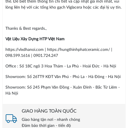
thể. Để biết thêm thông tin chi tiết và cập nhật giá mới nhất, vui
lòng liên hệ với các tổng kho gạch Viglacera hoặc các đại lý uy tín.
Thanks & Best regards.,
Vật Liệu Xây Dựng HTP Việt Nam
https://vlxdhanoi.com | https://hungthinhphatceramic.com/ |
098.599.1616 | 0901.724.247
Office : Số 18C ngõ 3 Hoa Thám - La Phù - Hoài Đức - Hà Nội
Showroom: Số 26TT9 KĐT Văn Phú - Phú La - Hà Đông - Hà Nội
Showroom: Số 245 Phạm Văn Đồng - Xuân Đỉnh - Bắc Từ Liêm -
Hà Nội
GIAO HÀNG TOÀN QUỐC
Giao hàng tận nơi - nhanh chóng
Đảm bảo thời gian - tiến độ