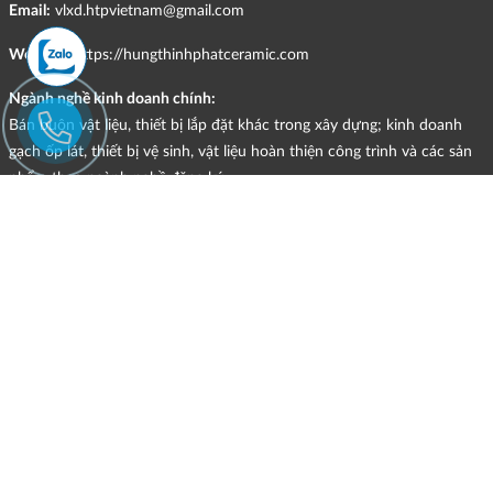
Email:
vlxd.htpvietnam@gmail.com
Website:
https://hungthinhphatceramic.com
Ngành nghề kinh doanh chính:
Bán buôn vật liệu, thiết bị lắp đặt khác trong xây dựng; kinh doanh
gạch ốp lát, thiết bị vệ sinh, vật liệu hoàn thiện công trình và các sản
phẩm theo ngành nghề đăng ký.
CHÍNH SÁCH
HÌNH THỨC HỖ TRỢ TRỰC TUYẾN
ĐIỀU KIỆN VÀ HẠN CHẾ TRONG VIỆC CUNG CẤP HÀNG HÓA,
DỊCH VỤ
CHÍNH SÁCH TIẾP NHẬN VÀ GIẢI QUYẾT KHIẾU NẠI
CHÍNH SÁCH GIAO HÀNG - KIỂM HÀNG - ĐỔI TRẢ - HOÀN TIỀN
CHÍNH SÁCH THANH TOÁN