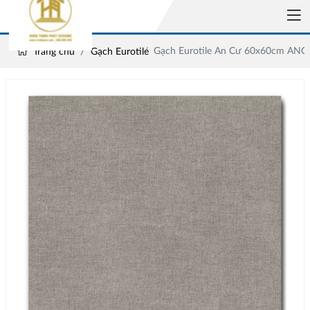
Gạch Eurotile An Cư 60x60cm ANC
Trang chủ
Gạch Eurotile