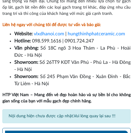
sang trọng và hiện đại. Chúng tôi mang đến nhiều lựa chọn từ gạch
ốp lát, gạch lát nền đến các loại gạch trang trí khác, đáp ứng nhu cầu
trang trí và thi công của khách hàng với mức giá cạnh tranh.
Liên hệ ngay với chúng tôi để được tư vấn và báo giá:
Website:
vlxdhanoi.com
|
hungthinhphatceramic.com
Hotline:
098.599.1616 | 0901.724.247
Văn phòng:
Số 18C ngõ 3 Hoa Thám - La Phù - Hoài
Đức - Hà Nội
Showroom:
Số 26TT9 KĐT Văn Phú - Phú La - Hà Đông
- Hà Nội
Showroom:
Số 245 Phạm Văn Đồng - Xuân Đỉnh - Bắc
Từ Liêm - Hà Nội
HTP Việt Nam – Mang đến vẻ đẹp hoàn hảo và sự bền bỉ cho không
gian sống của bạn với mẫu gạch đẹp chính hãng.
Nội dung hiện chưa được cập nhật.Vui lòng quay lại sau !!!