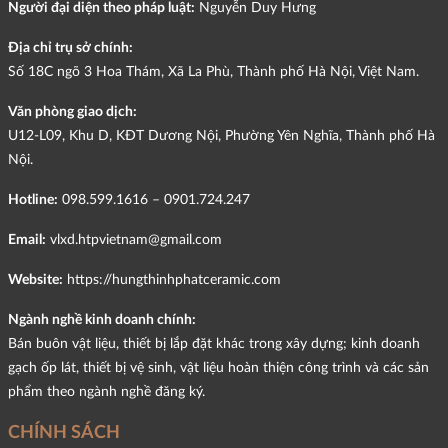
Người đại diện theo pháp luật:
Nguyễn Duy Hưng
Địa chỉ trụ sở chính:
Số 18C ngõ 3 Hoa Thám, Xã La Phù, Thành phố Hà Nội, Việt Nam.
Văn phòng giao dịch:
U12-L09, Khu D, KĐT Dương Nội, Phường Yên Nghĩa, Thành phố Hà
Nội.
Hotline:
098.599.1616 – 0901.724.247
Email:
vlxd.htpvietnam@gmail.com
Website:
https://hungthinhphatceramic.com
Ngành nghề kinh doanh chính:
Bán buôn vật liệu, thiết bị lắp đặt khác trong xây dựng; kinh doanh
gạch ốp lát, thiết bị vệ sinh, vật liệu hoàn thiện công trình và các sản
phẩm theo ngành nghề đăng ký.
CHÍNH SÁCH