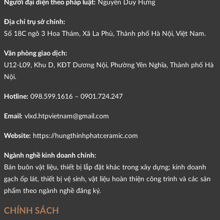
Người đại diện theo pháp luật:
Nguyễn Duy Hưng
Địa chỉ trụ sở chính:
Số 18C ngõ 3 Hoa Thám, Xã La Phù, Thành phố Hà Nội, Việt Nam.
Văn phòng giao dịch:
U12-L09, Khu D, KĐT Dương Nội, Phường Yên Nghĩa, Thành phố Hà
Nội.
Hotline:
098.599.1616 – 0901.724.247
Email:
vlxd.htpvietnam@gmail.com
Website:
https://hungthinhphatceramic.com
Ngành nghề kinh doanh chính:
Bán buôn vật liệu, thiết bị lắp đặt khác trong xây dựng; kinh doanh
gạch ốp lát, thiết bị vệ sinh, vật liệu hoàn thiện công trình và các sản
phẩm theo ngành nghề đăng ký.
CHÍNH SÁCH