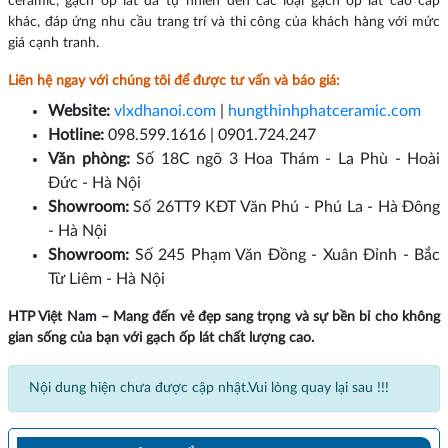
ceramic, gạch ốp lát đá tự nhiên đến các loại gạch ốp lát cao cấp
khác, đáp ứng nhu cầu trang trí và thi công của khách hàng với mức
giá cạnh tranh.
Liên hệ ngay với chúng tôi để được tư vấn và báo giá:
Website:
vlxdhanoi.com
|
hungthinhphatceramic.com
Hotline:
098.599.1616 | 0901.724.247
Văn phòng:
Số 18C ngõ 3 Hoa Thám - La Phù - Hoài
Đức - Hà Nội
Showroom:
Số 26TT9 KĐT Văn Phú - Phú La - Hà Đông
- Hà Nội
Showroom:
Số 245 Phạm Văn Đồng - Xuân Đỉnh - Bắc
Từ Liêm - Hà Nội
HTP Việt Nam – Mang đến vẻ đẹp sang trọng và sự bền bỉ cho không
gian sống của bạn với gạch ốp lát chất lượng cao.
Nội dung hiện chưa được cập nhật.Vui lòng quay lại sau !!!