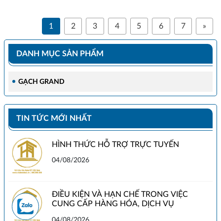
1
2
3
4
5
6
7
»
DANH MỤC SẢN PHẨM
GẠCH GRAND
TIN TỨC MỚI NHẤT
HÌNH THỨC HỖ TRỢ TRỰC TUYẾN
04/08/2026
ĐIỀU KIỆN VÀ HẠN CHẾ TRONG VIỆC
CUNG CẤP HÀNG HÓA, DỊCH VỤ
04/08/2026