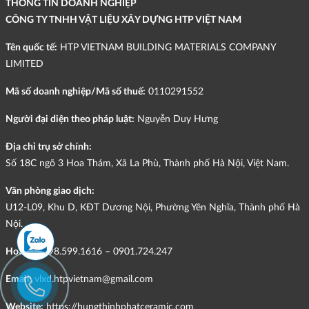
THÔNG TIN DOANH NGHIỆP
CÔNG TY TNHH VẬT LIỆU XÂY DỰNG HTP VIỆT NAM
Tên quốc tế:
HTP VIETNAM BUILDING MATERIALS COMPANY
LIMITED
Mã số doanh nghiệp/Mã số thuế:
0110291552
Người đại diện theo pháp luật:
Nguyễn Duy Hưng
Địa chỉ trụ sở chính:
Số 18C ngõ 3 Hoa Thám, Xã La Phù, Thành phố Hà Nội, Việt Nam.
Văn phòng giao dịch:
U12-L09, Khu D, KĐT Dương Nội, Phường Yên Nghĩa, Thành phố Hà
Nội.
Hotline:
098.599.1616 – 0901.724.247
Email:
vlxd.htpvietnam@gmail.com
Website:
https://hungthinhphatceramic.com