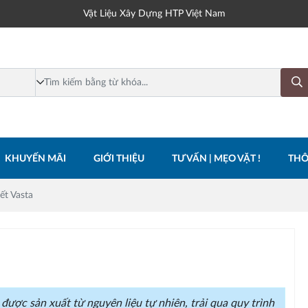
Vật Liệu Xây Dựng HTP Việt Nam
KHUYẾN MÃI
GIỚI THIỆU
TƯ VẤN | MẸO VẶT !
THÔ
ết Vasta
ược sản xuất từ nguyên liệu tự nhiên, trải qua quy trình