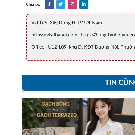
Chia sẻ:
Vật Liệu Xây Dựng HTP Việt Nam
https://vlxdhanoi.com | https://hungthinhphatce
Office : U12-L09, khu D, KĐT Dương Nội, Phườn
TIN CÙ