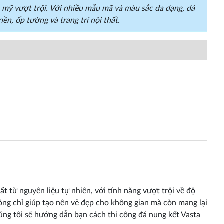
 mỹ vượt trội. Với nhiều mẫu mã và màu sắc đa dạng, đá
ền, ốp tường và trang trí nội thất.
t từ nguyên liệu tự nhiên, với tính năng vượt trội về độ
ông chỉ giúp tạo nên vẻ đẹp cho không gian mà còn mang lại
chúng tôi sẽ hướng dẫn bạn cách thi công đá nung kết Vasta