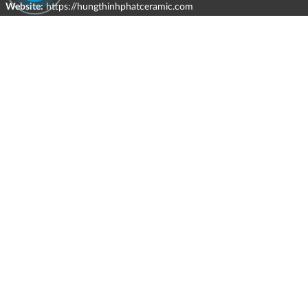
Website:
https://hungthinhphatceramic.com
Ngành nghề kinh doanh chính:
Bán buôn vật liệu, thiết bị lắp đặt khác trong xây dựng; kinh doanh
gạch ốp lát, thiết bị vệ sinh, vật liệu hoàn thiện công trình và các sản
phẩm theo ngành nghề đăng ký.
CHÍNH SÁCH
HÌNH THỨC HỖ TRỢ TRỰC TUYẾN
ĐIỀU KIỆN VÀ HẠN CHẾ TRONG VIỆC CUNG CẤP HÀNG HÓA,
DỊCH VỤ
CHÍNH SÁCH TIẾP NHẬN VÀ GIẢI QUYẾT KHIẾU NẠI
CHÍNH SÁCH GIAO HÀNG - KIỂM HÀNG - ĐỔI TRẢ - HOÀN TIỀN
CHÍNH SÁCH THANH TOÁN
CHÍNH SÁCH GIÁ
MẠNG XÃ HỘI