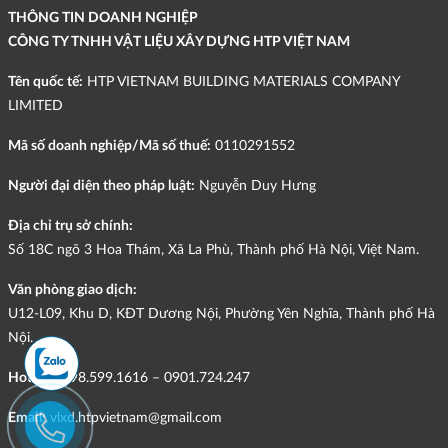
THÔNG TIN DOANH NGHIỆP
CÔNG TY TNHH VẬT LIỆU XÂY DỰNG HTP VIỆT NAM
Tên quốc tế:
HTP VIETNAM BUILDING MATERIALS COMPANY
LIMITED
Mã số doanh nghiệp/Mã số thuế:
0110291552
Người đại diện theo pháp luật:
Nguyễn Duy Hưng
Địa chỉ trụ sở chính:
Số 18C ngõ 3 Hoa Thám, Xã La Phù, Thành phố Hà Nội, Việt Nam.
Văn phòng giao dịch:
U12-L09, Khu D, KĐT Dương Nội, Phường Yên Nghĩa, Thành phố Hà
Nội.
Hotline:
098.599.1616 – 0901.724.247
Email:
vlxd.htpvietnam@gmail.com