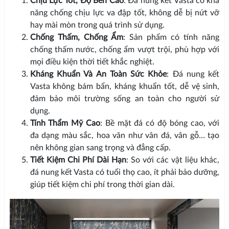
Chịu Lực Tốt, Độ Bền Cao
: Đá nung kết Vasta có khả
năng chống chịu lực va đập tốt, không dễ bị nứt vỡ
hay mài mòn trong quá trình sử dụng.
Chống Thấm, Chống Ẩm
: Sản phẩm có tính năng
chống thấm nước, chống ẩm vượt trội, phù hợp với
mọi điều kiện thời tiết khắc nghiệt.
Kháng Khuẩn Và An Toàn Sức Khỏe
: Đá nung kết
Vasta không bám bẩn, kháng khuẩn tốt, dễ vệ sinh,
đảm bảo môi trường sống an toàn cho người sử
dụng.
Tính Thẩm Mỹ Cao
: Bề mặt đá có độ bóng cao, với
đa dạng màu sắc, hoa văn như vân đá, vân gỗ… tạo
nên không gian sang trọng và đẳng cấp.
Tiết Kiệm Chi Phí Dài Hạn
: So với các vật liệu khác,
đá nung kết Vasta có tuổi thọ cao, ít phải bảo dưỡng,
giúp tiết kiệm chi phí trong thời gian dài.