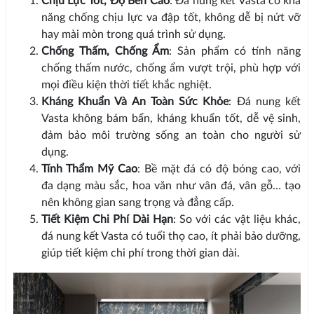
Chịu Lực Tốt, Độ Bền Cao
: Đá nung kết Vasta có khả
năng chống chịu lực va đập tốt, không dễ bị nứt vỡ
hay mài mòn trong quá trình sử dụng.
Chống Thấm, Chống Ẩm
: Sản phẩm có tính năng
chống thấm nước, chống ẩm vượt trội, phù hợp với
mọi điều kiện thời tiết khắc nghiệt.
Kháng Khuẩn Và An Toàn Sức Khỏe
: Đá nung kết
Vasta không bám bẩn, kháng khuẩn tốt, dễ vệ sinh,
đảm bảo môi trường sống an toàn cho người sử
dụng.
Tính Thẩm Mỹ Cao
: Bề mặt đá có độ bóng cao, với
đa dạng màu sắc, hoa văn như vân đá, vân gỗ… tạo
nên không gian sang trọng và đẳng cấp.
Tiết Kiệm Chi Phí Dài Hạn
: So với các vật liệu khác,
đá nung kết Vasta có tuổi thọ cao, ít phải bảo dưỡng,
giúp tiết kiệm chi phí trong thời gian dài.