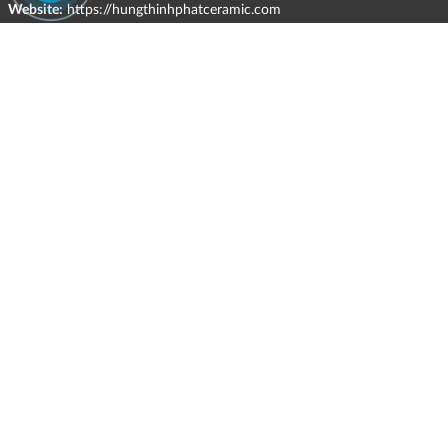
Website:
https://hungthinhphatceramic.com
Ngành nghề kinh doanh chính:
Bán buôn vật liệu, thiết bị lắp đặt khác trong xây dựng; kinh doanh
gạch ốp lát, thiết bị vệ sinh, vật liệu hoàn thiện công trình và các sản
phẩm theo ngành nghề đăng ký.
CHÍNH SÁCH
HÌNH THỨC HỖ TRỢ TRỰC TUYẾN
ĐIỀU KIỆN VÀ HẠN CHẾ TRONG VIỆC CUNG CẤP HÀNG HÓA,
DỊCH VỤ
CHÍNH SÁCH TIẾP NHẬN VÀ GIẢI QUYẾT KHIẾU NẠI
CHÍNH SÁCH GIAO HÀNG - KIỂM HÀNG - ĐỔI TRẢ - HOÀN TIỀN
CHÍNH SÁCH THANH TOÁN
CHÍNH SÁCH GIÁ
MẠNG XÃ HỘI