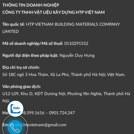
THÔNG TIN DOANH NGHIỆP
CÔNG TY TNHH VẬT LIỆU XÂY DỰNG HTP VIỆT NAM
Tên quốc tế:
HTP VIETNAM BUILDING MATERIALS COMPANY
LIMITED
Mã số doanh nghiệp/Mã số thuế:
0110291552
Người đại diện theo pháp luật:
Nguyễn Duy Hưng
Địa chỉ trụ sở chính:
Số 18C ngõ 3 Hoa Thám, Xã La Phù, Thành phố Hà Nội, Việt Nam.
Văn phòng giao dịch:
U12-L09, Khu D, KĐT Dương Nội, Phường Yên Nghĩa, Thành phố Hà
Nội.
Hotline:
098.599.1616 – 0901.724.247
Email:
vlxd.htpvietnam@gmail.com