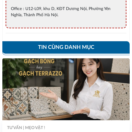
Office : U12-L09, khu D, KĐT Dương Nội, Phường Yên
Nghĩa, Thành Phố Hà Nội.
TIN CÙNG DANH MỤC
TƯ VẤN | MẸO VẶT !