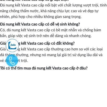
Đá nung kết Vasta cao cấp nổi bật với chất lượng vượt trội, tính
năng chống thấm nước, khả năng chịu lực cao và vẻ đẹp tự
nhiên, phù hợp cho nhiều không gian sang trọng.
Đá nung kết Vasta cao cấp có dễ vệ sinh không?
Có, đá nung kết Vasta cao cấp có bề mặt nhẵn và chống bám
bẩn, giúp việc vệ sinh trở nên dễ dàng và nhanh chóng.
Giá đá nung kết Vasta cao cấp có đắt không?
Giá đá nung kết Vasta cao cấp thường cao hơn so với các loại
đá thông thường, nhưng nó mang lại giá trị sử dụng lâu dài và
vẻ đẹp vượt trội.
Tôi có thể tìm mua đá nung kết Vasta cao cấp ở đâu?
Bạn có thể tìm mua đá nung kết Vasta cao cấp tại các cửa hàng
vật liệu xây dựng, trung tâm nội thất cao cấp hoặc các nhà phân
phối chuyên cung cấp đá tự nhiên.
Đá nung kết Vasta cao cấp có bảo hành không?
Có, nhiều sản phẩm đá nung kết Vasta cao cấp đi kèm với chế
độ bảo hành để đảm bảo chất lượng và sự hài lòng của khách