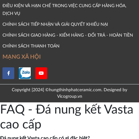
ĐIỀU KIỆN VÀ HẠN CHẾ TRONG VIỆC CUNG CẤP HÀNG HÓA,
DỊCH VỤ
CHÍNH SÁCH TIẾP NHẬN VÀ GIẢI QUYẾT KHIẾU NẠI
CHÍNH SÁCH GIAO HÀNG - KIỂM HÀNG - ĐỔI TRẢ - HOÀN TIỀN
CHÍNH SÁCH THANH TOÁN
MẠNG XÃ HỘI
Copyright [2024] ©hungthinhphatceramic.com. Designed by
Vicogroup.vn
FAQ - Đá nung kết Vasta
cao cấp
Đá nung kết Vasta cao cấp có gì đặc biệt?