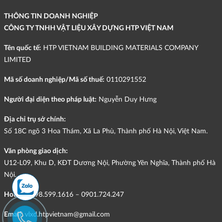
THÔNG TIN DOANH NGHIỆP
CÔNG TY TNHH VẬT LIỆU XÂY DỰNG HTP VIỆT NAM
Tên quốc tế:
HTP VIETNAM BUILDING MATERIALS COMPANY
LIMITED
Mã số doanh nghiệp/Mã số thuế:
0110291552
Người đại diện theo pháp luật:
Nguyễn Duy Hưng
Địa chỉ trụ sở chính:
Số 18C ngõ 3 Hoa Thám, Xã La Phù, Thành phố Hà Nội, Việt Nam.
Văn phòng giao dịch:
U12-L09, Khu D, KĐT Dương Nội, Phường Yên Nghĩa, Thành phố Hà
Nội.
Hotline:
098.599.1616 – 0901.724.247
Email:
vlxd.htpvietnam@gmail.com