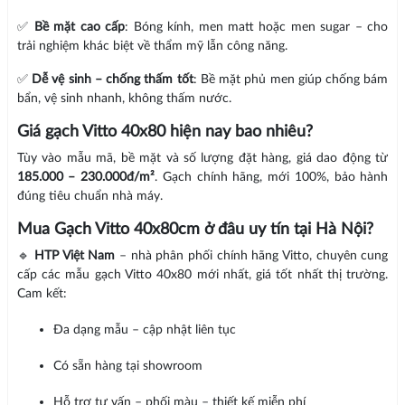
✅
Bề mặt cao cấp
: Bóng kính, men matt hoặc men sugar – cho
trải nghiệm khác biệt về thẩm mỹ lẫn công năng.
✅
Dễ vệ sinh – chống thấm tốt
: Bề mặt phủ men giúp chống bám
bẩn, vệ sinh nhanh, không thấm nước.
Giá gạch Vitto 40x80 hiện nay bao nhiêu?
Tùy vào mẫu mã, bề mặt và số lượng đặt hàng, giá dao động từ
185.000 – 230.000đ/m²
. Gạch chính hãng, mới 100%, bảo hành
đúng tiêu chuẩn nhà máy.
Mua Gạch Vitto 40x80cm ở đâu uy tín tại Hà Nội?
🔹
HTP Việt Nam
– nhà phân phối chính hãng Vitto, chuyên cung
cấp các mẫu gạch Vitto 40x80 mới nhất, giá tốt nhất thị trường.
Cam kết:
Đa dạng mẫu – cập nhật liên tục
Có sẵn hàng tại showroom
Hỗ trợ tư vấn – phối màu – thiết kế miễn phí