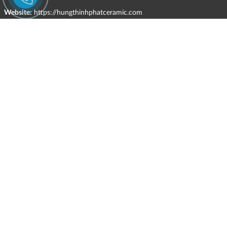
Website:
https://hungthinhphatceramic.com
Ngành nghề kinh doanh chính:
Bán buôn vật liệu, thiết bị lắp đặt khác trong xây dựng; kinh doanh
gạch ốp lát, thiết bị vệ sinh, vật liệu hoàn thiện công trình và các sản
phẩm theo ngành nghề đăng ký.
CHÍNH SÁCH
Quyền và nghĩa vụ của các bên
HÌNH THỨC HỖ TRỢ TRỰC TUYẾN
ĐIỀU KIỆN VÀ HẠN CHẾ TRONG VIỆC CUNG CẤP HÀNG HÓA,
DỊCH VỤ
CHÍNH SÁCH TIẾP NHẬN VÀ GIẢI QUYẾT KHIẾU NẠI
CHÍNH SÁCH GIAO HÀNG - KIỂM HÀNG - ĐỔI TRẢ - HOÀN TIỀN
CHÍNH SÁCH THANH TOÁN