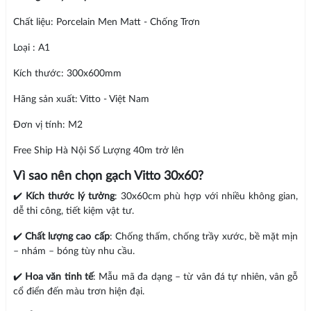
Chất liệu: Porcelain Men Matt - Chống Trơn
Loại : A1
Kích thước: 300x600mm
Hãng sản xuất: Vitto - Việt Nam
Đơn vị tính: M2
Free Ship Hà Nội Số Lượng 40m trở lên
Vì sao nên chọn gạch Vitto 30x60?
✔️
Kích thước lý tưởng
: 30x60cm phù hợp với nhiều không gian,
dễ thi công, tiết kiệm vật tư.
✔️
Chất lượng cao cấp
: Chống thấm, chống trầy xước, bề mặt mịn
– nhám – bóng tùy nhu cầu.
✔️
Hoa văn tinh tế
: Mẫu mã đa dạng – từ vân đá tự nhiên, vân gỗ
cổ điển đến màu trơn hiện đại.