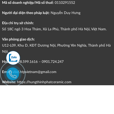
Mã số doanh nghiệp/Mã số thuế:
0110291552
Người đại diện theo pháp luật:
Nguyễn Duy Hưng
Địa chỉ trụ sở chính:
Số 18C ngõ 3 Hoa Thám, Xã La Phù, Thành phố Hà Nội, Việt Nam.
Văn phòng giao dịch:
U12-L09, Khu D, KĐT Dương Nội, Phường Yên Nghĩa, Thành phố Hà
Nội.
Hotline:
098.599.1616 – 0901.724.247
Email:
vlxd.htpvietnam@gmail.com
Website:
https://hungthinhphatceramic.com
Ngành nghề kinh doanh chính:
Bán buôn vật liệu, thiết bị lắp đặt khác trong xây dựng; kinh doanh
gạch ốp lát, thiết bị vệ sinh, vật liệu hoàn thiện công trình và các sản
phẩm theo ngành nghề đăng ký.