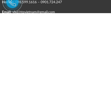
Hotline:
098.599.1616 – 0901.724.247
Email:
vlxd.htpvietnam@gmail.com
Website:
https://hungthinhphatceramic.com
Ngành nghề kinh doanh chính:
Bán buôn vật liệu, thiết bị lắp đặt khác trong xây dựng; kinh doanh
gạch ốp lát, thiết bị vệ sinh, vật liệu hoàn thiện công trình và các sản
phẩm theo ngành nghề đăng ký.
CHÍNH SÁCH
Quyền và nghĩa vụ của các bên
HÌNH THỨC HỖ TRỢ TRỰC TUYẾN
ĐIỀU KIỆN VÀ HẠN CHẾ TRONG VIỆC CUNG CẤP HÀNG HÓA,
DỊCH VỤ
CHÍNH SÁCH TIẾP NHẬN VÀ GIẢI QUYẾT KHIẾU NẠI