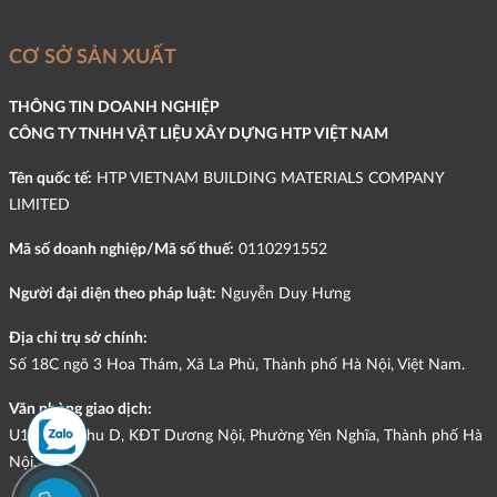
CƠ SỞ SẢN XUẤT
THÔNG TIN DOANH NGHIỆP
CÔNG TY TNHH VẬT LIỆU XÂY DỰNG HTP VIỆT NAM
Tên quốc tế:
HTP VIETNAM BUILDING MATERIALS COMPANY
LIMITED
Mã số doanh nghiệp/Mã số thuế:
0110291552
Người đại diện theo pháp luật:
Nguyễn Duy Hưng
Địa chỉ trụ sở chính:
Số 18C ngõ 3 Hoa Thám, Xã La Phù, Thành phố Hà Nội, Việt Nam.
Văn phòng giao dịch:
U12-L09, Khu D, KĐT Dương Nội, Phường Yên Nghĩa, Thành phố Hà
Nội.