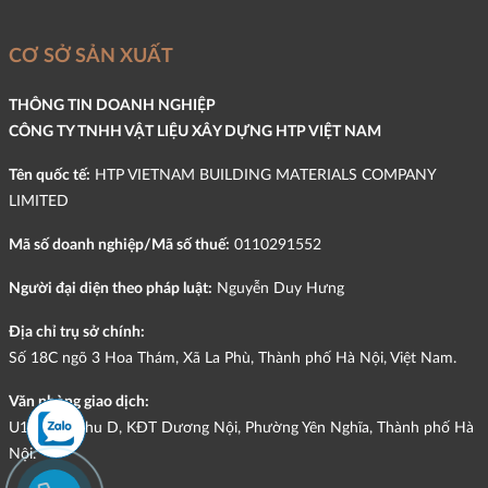
CƠ SỞ SẢN XUẤT
THÔNG TIN DOANH NGHIỆP
CÔNG TY TNHH VẬT LIỆU XÂY DỰNG HTP VIỆT NAM
Tên quốc tế:
HTP VIETNAM BUILDING MATERIALS COMPANY
LIMITED
Mã số doanh nghiệp/Mã số thuế:
0110291552
Người đại diện theo pháp luật:
Nguyễn Duy Hưng
Địa chỉ trụ sở chính:
Số 18C ngõ 3 Hoa Thám, Xã La Phù, Thành phố Hà Nội, Việt Nam.
Văn phòng giao dịch:
U12-L09, Khu D, KĐT Dương Nội, Phường Yên Nghĩa, Thành phố Hà
Nội.