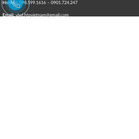
Hotline:
098.599.1616 – 0901.724.247
Email:
vlxd.htpvietnam@gmail.com
Website:
https://hungthinhphatceramic.com
Ngành nghề kinh doanh chính:
Bán buôn vật liệu, thiết bị lắp đặt khác trong xây dựng; kinh doanh
gạch ốp lát, thiết bị vệ sinh, vật liệu hoàn thiện công trình và các sản
phẩm theo ngành nghề đăng ký.
CHÍNH SÁCH
HÌNH THỨC HỖ TRỢ TRỰC TUYẾN
ĐIỀU KIỆN VÀ HẠN CHẾ TRONG VIỆC CUNG CẤP HÀNG HÓA,
DỊCH VỤ
CHÍNH SÁCH TIẾP NHẬN VÀ GIẢI QUYẾT KHIẾU NẠI
CHÍNH SÁCH GIAO HÀNG - KIỂM HÀNG - ĐỔI TRẢ - HOÀN TIỀN