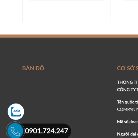
BẢN ĐỒ
CƠ SỞ 
THÔNG T
CÔNG TY 
Tên quốc t
COMPANY 
Mã số doan
0901.724.247
Người đại 