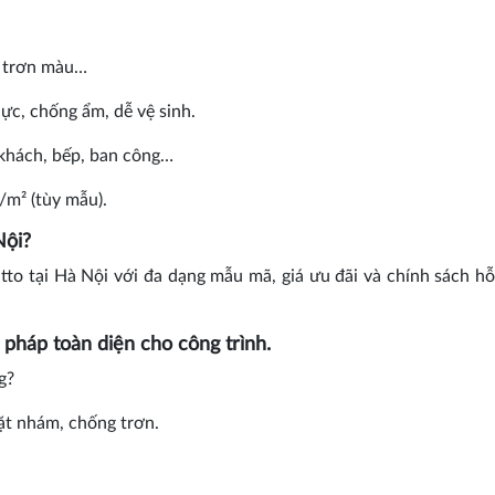
g, trơn màu…
ực, chống ẩm, dễ vệ sinh.
 khách, bếp, ban công…
/m² (tùy mẫu).
Nội?
to tại Hà Nội với đa dạng mẫu mã, giá ưu đãi và chính sách hỗ
 pháp toàn diện cho công trình.
g?
ặt nhám, chống trơn.