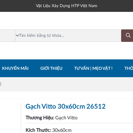
Vật Liệu Xây Dựng HTP Việt Nam
KHUYẾN MÃI
GIỚI THIỆU
TƯ VẤN | MẸO VẶT !
THÔ
2
Gạch Vitto 30x60cm 26512
Thương Hiệu:
Gạch Vitto
Kích Thước:
30x60cm