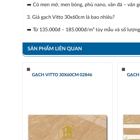
➡️ Có men mờ, men bóng, phủ nano, vân đá – vân g
3. Giá gạch Vitto 30x60cm là bao nhiêu?
➡️ Từ 135.000đ – 185.000đ/m² tùy mẫu và số lượng
SẢN PHẨM LIÊN QUAN
GẠCH VITTO 30X60CM 02846
GẠCH 