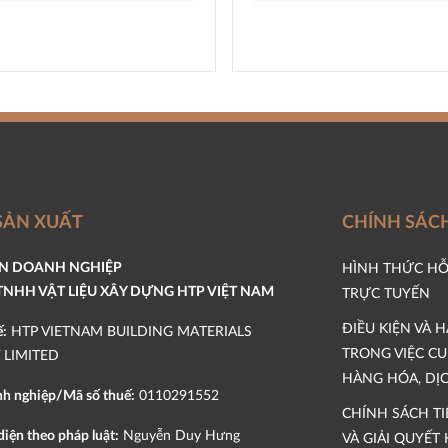
SẢN XUẤT
CHÍNH SÁC
IN DOANH NGHIỆP
HÌNH THỨC HỖ
TNHH VẬT LIỆU XÂY DỰNG HTP VIỆT NAM
TRỰC TUYẾN
ĐIỀU KIỆN VÀ 
ế:
HTP VIETNAM BUILDING MATERIALS
TRONG VIỆC C
LIMITED
HÀNG HÓA, DỊ
h nghiệp/Mã số thuế:
0110291552
CHÍNH SÁCH T
diện theo pháp luật:
Nguyễn Duy Hưng
VÀ GIẢI QUYẾT 