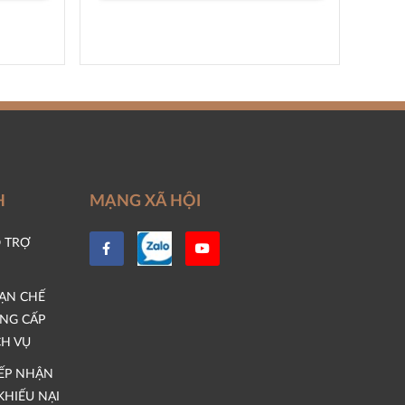
H
MẠNG XÃ HỘI
 TRỢ
HẠN CHẾ
UNG CẤP
CH VỤ
IẾP NHẬN
KHIẾU NẠI