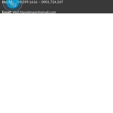
Hotline:
098.599.1616 – 0901.724.247
Email:
vlxd.htpvietnam@gmail.com
Website:
https://hungthinhphatceramic.com
Ngành nghề kinh doanh chính:
Bán buôn vật liệu, thiết bị lắp đặt khác trong xây dựng; kinh doanh
gạch ốp lát, thiết bị vệ sinh, vật liệu hoàn thiện công trình và các sản
phẩm theo ngành nghề đăng ký.
CHÍNH SÁCH
Quyền và nghĩa vụ của các bên
HÌNH THỨC HỖ TRỢ TRỰC TUYẾN
ĐIỀU KIỆN VÀ HẠN CHẾ TRONG VIỆC CUNG CẤP HÀNG HÓA,
DỊCH VỤ
CHÍNH SÁCH TIẾP NHẬN VÀ GIẢI QUYẾT KHIẾU NẠI