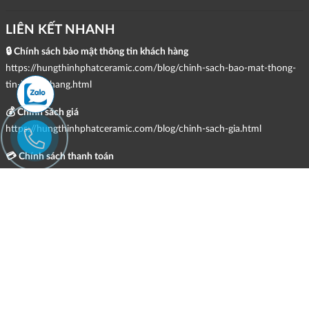
LIÊN KẾT NHANH
🔒 Chính sách bảo mật thông tin khách hàng
https://hungthinhphatceramic.com/blog/chinh-sach-bao-mat-thong-
tin-khach-hang.html
💰 Chính sách giá
https://hungthinhphatceramic.com/blog/chinh-sach-gia.html
💳 Chính sách thanh toán
https://hungthinhphatceramic.com/blog/chinh-sach-thanh-toan.html
🚚 Chính sách giao hàng, kiểm hàng, đổi trả & hoàn tiền
https://hungthinhphatceramic.com/blog/chinh-sach-giao-hang-kiem-
hang-doi-tra-hoan-tien.html
📩 Chính sách tiếp nhận và giải quyết khiếu nại
https://hungthinhphatceramic.com/blog/chinh-sach-tiep-nhan-va-giai-
quyet-khieu-nai.html