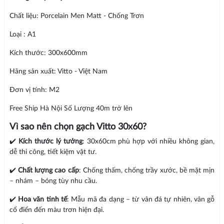
Chất liệu: Porcelain Men Matt - Chống Trơn
Loại : A1
Kích thước: 300x600mm
Hãng sản xuất: Vitto - Việt Nam
Đơn vị tính: M2
Free Ship Hà Nội Số Lượng 40m trở lên
Vì sao nên chọn gạch Vitto 30x60?
✔️
Kích thước lý tưởng
: 30x60cm phù hợp với nhiều không gian,
dễ thi công, tiết kiệm vật tư.
✔️
Chất lượng cao cấp
: Chống thấm, chống trầy xước, bề mặt mịn
– nhám – bóng tùy nhu cầu.
✔️
Hoa văn tinh tế
: Mẫu mã đa dạng – từ vân đá tự nhiên, vân gỗ
cổ điển đến màu trơn hiện đại.