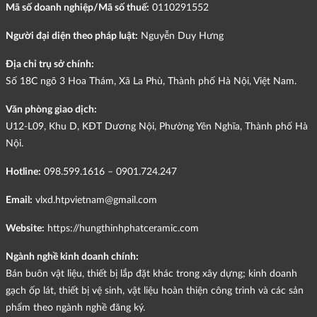
Mã số doanh nghiệp/Mã số thuế:
0110291552
Người đại diện theo pháp luật:
Nguyễn Duy Hưng
Địa chỉ trụ sở chính:
Số 18C ngõ 3 Hoa Thám, Xã La Phù, Thành phố Hà Nội, Việt Nam.
Văn phòng giao dịch:
U12-L09, Khu D, KĐT Dương Nội, Phường Yên Nghĩa, Thành phố Hà
Nội.
Hotline:
098.599.1616 – 0901.724.247
Email:
vlxd.htpvietnam@gmail.com
Website:
https://hungthinhphatceramic.com
Ngành nghề kinh doanh chính:
Bán buôn vật liệu, thiết bị lắp đặt khác trong xây dựng; kinh doanh
gạch ốp lát, thiết bị vệ sinh, vật liệu hoàn thiện công trình và các sản
phẩm theo ngành nghề đăng ký.