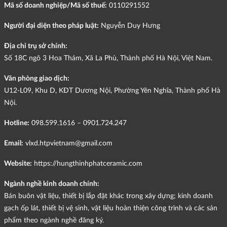
Mã số doanh nghiệp/Mã số thuế:
0110291552
Người đại diện theo pháp luật:
Nguyễn Duy Hưng
Địa chỉ trụ sở chính:
Số 18C ngõ 3 Hoa Thám, Xã La Phù, Thành phố Hà Nội, Việt Nam.
Văn phòng giao dịch:
U12-L09, Khu D, KĐT Dương Nội, Phường Yên Nghĩa, Thành phố Hà
Nội.
Hotline:
098.599.1616 – 0901.724.247
Email:
vlxd.htpvietnam@gmail.com
Website:
https://hungthinhphatceramic.com
Ngành nghề kinh doanh chính:
Bán buôn vật liệu, thiết bị lắp đặt khác trong xây dựng; kinh doanh
gạch ốp lát, thiết bị vệ sinh, vật liệu hoàn thiện công trình và các sản
phẩm theo ngành nghề đăng ký.