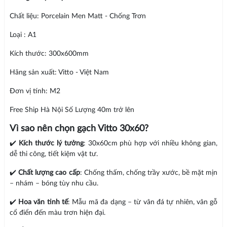
Chất liệu: Porcelain Men Matt - Chống Trơn
Loại : A1
Kích thước: 300x600mm
Hãng sản xuất: Vitto - Việt Nam
Đơn vị tính: M2
Free Ship Hà Nội Số Lượng 40m trở lên
Vì sao nên chọn gạch Vitto 30x60?
✔️
Kích thước lý tưởng
: 30x60cm phù hợp với nhiều không gian,
dễ thi công, tiết kiệm vật tư.
✔️
Chất lượng cao cấp
: Chống thấm, chống trầy xước, bề mặt mịn
– nhám – bóng tùy nhu cầu.
✔️
Hoa văn tinh tế
: Mẫu mã đa dạng – từ vân đá tự nhiên, vân gỗ
cổ điển đến màu trơn hiện đại.