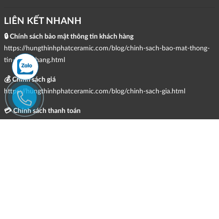
LIÊN KẾT NHANH
🔒 Chính sách bảo mật thông tin khách hàng
https://hungthinhphatceramic.com/blog/chinh-sach-bao-mat-thong-
tin-khach-hang.html
💰 Chính sách giá
https://hungthinhphatceramic.com/blog/chinh-sach-gia.html
💳 Chính sách thanh toán
https://hungthinhphatceramic.com/blog/chinh-sach-thanh-toan.html
🚚 Chính sách giao hàng, kiểm hàng, đổi trả & hoàn tiền
https://hungthinhphatceramic.com/blog/chinh-sach-giao-hang-kiem-
hang-doi-tra-hoan-tien.html
📩 Chính sách tiếp nhận và giải quyết khiếu nại
https://hungthinhphatceramic.com/blog/chinh-sach-tiep-nhan-va-giai-
quyet-khieu-nai.html