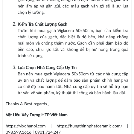
giác rộng rãi và thoáng đãng. Nếu bạn muốn không gian trở
nên ấm áp và gần gũi, các mẫu gạch vân gỗ sẽ là sự lựa
chọn lý tưởng.
Kiểm Tra Chất Lượng Gạch
Trước khi mua gạch Viglacera 50x50cm, bạn cần kiểm tra
chất lượng của gạch, đặc biệt là độ bền, khả năng chống
mài mòn và chống thấm nước. Gạch cần phải đảm bảo độ
bền cao, chịu lực tốt và không dễ bị hư hỏng trong quá
trình sử dụng.
Lựa Chọn Nhà Cung Cấp Uy Tín
Bạn nên mua gạch Viglacera 50x50cm từ các nhà cung cấp
uy tín và chất lượng để đảm bảo sản phẩm chính hãng và
có chế độ bảo hành tốt. Nhà cung cấp uy tín sẽ hỗ trợ bạn
tư vấn về sản phẩm, kỹ thuật thi công và bảo hành lâu dài.
Thanks & Best regards.,
Vật Liệu Xây Dựng HTP Việt Nam
https://vlxdhanoi.com | https://hungthinhphatceramic.com/ |
098.599.1616 | 0901.724.247