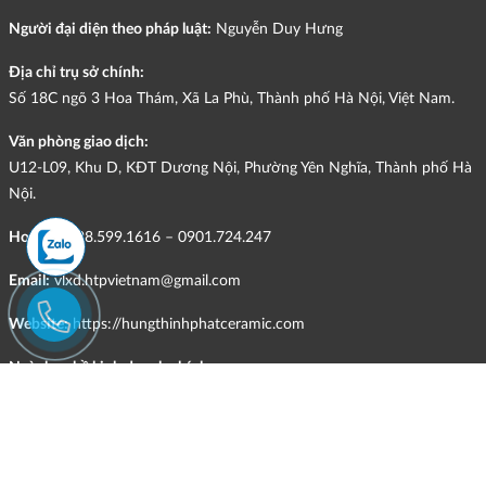
Người đại diện theo pháp luật:
Nguyễn Duy Hưng
Địa chỉ trụ sở chính:
Số 18C ngõ 3 Hoa Thám, Xã La Phù, Thành phố Hà Nội, Việt Nam.
Văn phòng giao dịch:
U12-L09, Khu D, KĐT Dương Nội, Phường Yên Nghĩa, Thành phố Hà
Nội.
Hotline:
098.599.1616 – 0901.724.247
Email:
vlxd.htpvietnam@gmail.com
Website:
https://hungthinhphatceramic.com
Ngành nghề kinh doanh chính:
Bán buôn vật liệu, thiết bị lắp đặt khác trong xây dựng; kinh doanh
gạch ốp lát, thiết bị vệ sinh, vật liệu hoàn thiện công trình và các sản
phẩm theo ngành nghề đăng ký.