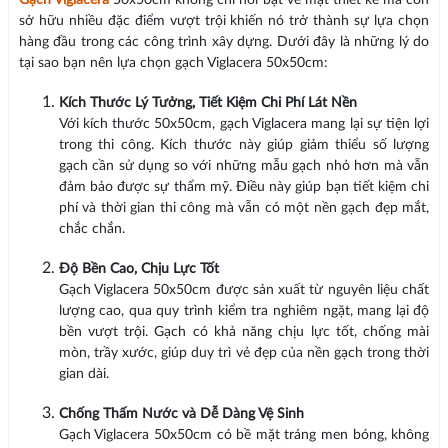
Gạch Viglacera
50x50cm không chỉ nổi bật về mặt thiết kế mà còn
sở hữu nhiều đặc điểm vượt trội khiến nó trở thành sự lựa chọn
hàng đầu trong các công trình xây dựng. Dưới đây là những lý do
tại sao bạn nên lựa chọn gạch Viglacera 50x50cm:
Kích Thước Lý Tưởng, Tiết Kiệm Chi Phí Lát Nền
Với kích thước 50x50cm, gạch Viglacera mang lại sự tiện lợi
trong thi công. Kích thước này giúp giảm thiểu số lượng
gạch cần sử dụng so với những mẫu gạch nhỏ hơn mà vẫn
đảm bảo được sự thẩm mỹ. Điều này giúp bạn tiết kiệm chi
phí và thời gian thi công mà vẫn có một nền gạch đẹp mắt,
chắc chắn.
Độ Bền Cao, Chịu Lực Tốt
Gạch Viglacera 50x50cm được sản xuất từ nguyên liệu chất
lượng cao, qua quy trình kiểm tra nghiêm ngặt, mang lại độ
bền vượt trội. Gạch có khả năng chịu lực tốt, chống mài
mòn, trầy xước, giúp duy trì vẻ đẹp của nền gạch trong thời
gian dài.
Chống Thấm Nước và Dễ Dàng Vệ Sinh
Gạch Viglacera 50x50cm có bề mặt tráng men bóng, không