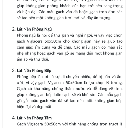
tiếp đón bạn bè và người thân. Gạch Viglacera 50x50cm sẽ
giúp không gian phòng khách của bạn trở nên sang trọng
và hiện đại. Các mẫu gạch vân đá hoặc gạch trơn đơn sắc
sẽ tạo nên một không gian tươi mới và đầy ấn tượng.
Lát Nền Phòng Ngủ
Phòng ngủ là nơi để thư giãn và nghỉ ngơi, vì vậy việc chọn
gạch Viglacera 50x50cm cho không gian này sẽ giúp tạo
cảm giác ấm cúng và dễ chịu. Các mẫu gạch có màu sắc
nhẹ nhàng hoặc gạch vân gỗ sẽ mang đến một không gian
ấm áp và thư thái.
Lát Nền Phòng Bếp
Phòng bếp là nơi có sự di chuyển nhiều, dễ bị bẩn và ẩm
ướt, vì vậy gạch Viglacera 50x50cm là lựa chọn lý tưởng.
Gạch có khả năng chống thấm nước và dễ dàng vệ sinh,
giúp không gian bếp luôn sạch sẽ và khô ráo. Các mẫu gạch
giả gỗ hoặc gạch vân đá sẽ tạo nên một không gian bếp
hiện đại và đẹp mắt.
Lát Nền Phòng Tắm
Gạch Viglacera 50x50cm với tính năng chống trơn trượt là