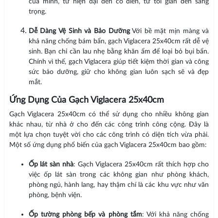
của mình, từ hiện đại đến cổ điển, từ tối giản đến sang
trọng.
Dễ Dàng Vệ Sinh và Bảo Dưỡng
Với bề mặt mịn màng và
khả năng chống bám bẩn, gạch Viglacera 25x40cm rất dễ vệ
sinh. Bạn chỉ cần lau nhẹ bằng khăn ẩm để loại bỏ bụi bẩn.
Chính vì thế, gạch Viglacera giúp tiết kiệm thời gian và công
sức bảo dưỡng, giữ cho không gian luôn sạch sẽ và đẹp
mắt.
Ứng Dụng Của Gạch Viglacera 25x40cm
Gạch Viglacera 25x40cm có thể sử dụng cho nhiều không gian
khác nhau, từ nhà ở cho đến các công trình công cộng. Đây là
một lựa chọn tuyệt vời cho các công trình có diện tích vừa phải.
Một số ứng dụng phổ biến của gạch Viglacera 25x40cm bao gồm:
Ốp lát sàn nhà
: Gạch Viglacera 25x40cm rất thích hợp cho
việc ốp lát sàn trong các không gian như phòng khách,
phòng ngủ, hành lang, hay thậm chí là các khu vực như văn
phòng, bệnh viện.
Ốp tường phòng bếp và phòng tắm
: Với khả năng chống