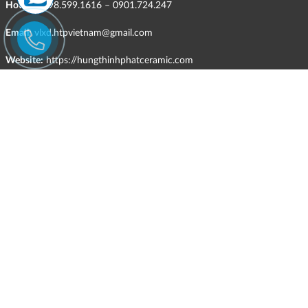
Hotline:
098.599.1616 – 0901.724.247
Email:
vlxd.htpvietnam@gmail.com
Website:
https://hungthinhphatceramic.com
Ngành nghề kinh doanh chính:
Bán buôn vật liệu, thiết bị lắp đặt khác trong xây dựng; kinh doanh
gạch ốp lát, thiết bị vệ sinh, vật liệu hoàn thiện công trình và các sản
phẩm theo ngành nghề đăng ký.
CHÍNH SÁCH
Quyền và nghĩa vụ của các bên
HÌNH THỨC HỖ TRỢ TRỰC TUYẾN
ĐIỀU KIỆN VÀ HẠN CHẾ TRONG VIỆC CUNG CẤP HÀNG HÓA,
DỊCH VỤ
CHÍNH SÁCH TIẾP NHẬN VÀ GIẢI QUYẾT KHIẾU NẠI