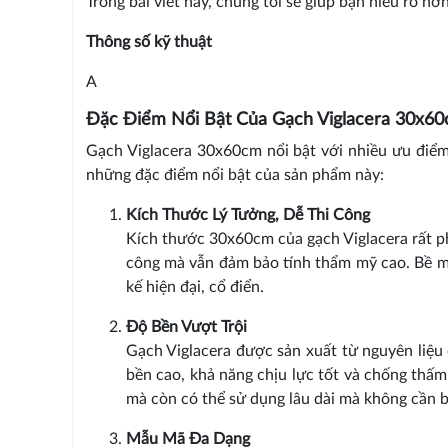
Trong bài viết này, chúng tôi sẽ giúp bạn hiểu rõ h
Thông số kỹ thuật
A
Đặc Điểm Nổi Bật Của Gạch Viglacera 30x6
Gạch Viglacera 30x60cm nổi bật với nhiều ưu điểm
những đặc điểm nổi bật của sản phẩm này:
Kích Thước Lý Tưởng, Dễ Thi Công
Kích thước 30x60cm của gạch Viglacera rất ph
công mà vẫn đảm bảo tính thẩm mỹ cao. Bề mặ
kế hiện đại, cổ điển.
Độ Bền Vượt Trội
Gạch Viglacera được sản xuất từ nguyên liệu 
bền cao, khả năng chịu lực tốt và chống thấm
mà còn có thể sử dụng lâu dài mà không cần b
Mẫu Mã Đa Dạng