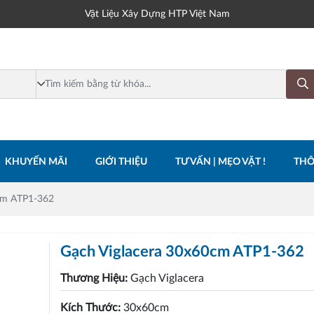
Vật Liệu Xây Dựng HTP Việt Nam
KHUYẾN MÃI
GIỚI THIỆU
TƯ VẤN | MẸO VẶT !
THÔ
cm ATP1-362
Gạch Viglacera 30x60cm ATP1-362
Thương Hiệu:
Gạch Viglacera
Kích Thước:
30x60cm