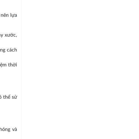
 nên lựa
ầy xước,
ong cách
iệm thời
ó thể sử
chóng và