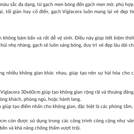
màu sắc đa dạng, từ gạch men bóng đến gạch men mờ, phù hợp
, tối giản hay cổ điển, gạch Viglacera luôn mang lại vẻ đẹp ti
không bám bẩn và rất dễ vệ sinh. Điều này giúp tiết kiệm thời
hùi nhẹ nhàng, gạch sẽ luôn sáng bóng, duy trì vẻ đẹp lâu dài c
g nhiều không gian khác nhau, giúp tạo nên sự hài hòa cho 
h Viglacera 30x60cm giúp tạo không gian rộng rãi và thoáng đãng
òng khách, phòng ngủ, hoặc hành lang.
 giúp tạo điểm nhấn cho không gian, đặc biệt là các phòng tắm,
0cm còn được sử dụng trong các công trình công cộng như vă
bền và khả năng chống thấm vượt trội.