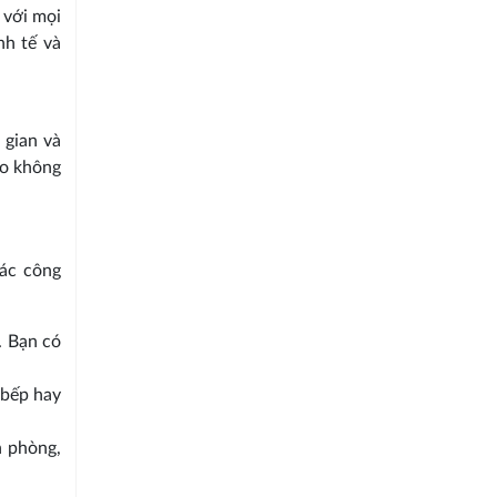
 với mọi
nh tế và
 gian và
ho không
các công
. Bạn có
 bếp hay
n phòng,