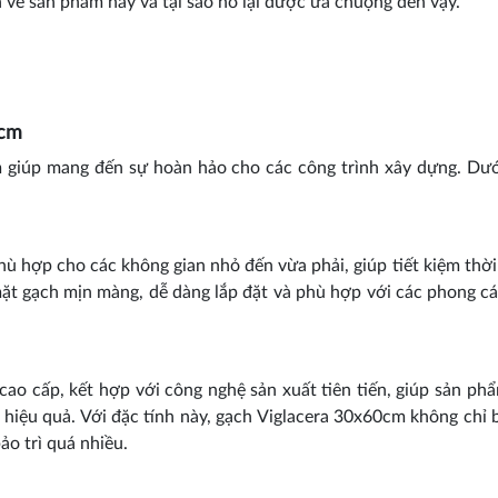
ơn về sản phẩm này và tại sao nó lại được ưa chuộng đến vậy.
0cm
 giúp mang đến sự hoàn hảo cho các công trình xây dựng. Dướ
ù hợp cho các không gian nhỏ đến vừa phải, giúp tiết kiệm thời 
t gạch mịn màng, dễ dàng lắp đặt và phù hợp với các phong cá
cao cấp, kết hợp với công nghệ sản xuất tiên tiến, giúp sản ph
 hiệu quả. Với đặc tính này, gạch Viglacera 30x60cm không chỉ
ảo trì quá nhiều.