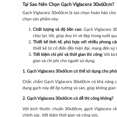
Tại Sao Nên Chọn Gạch Viglacera 30x60cm?
Gạch Viglacera 30x60cm là lựa chọn hoàn hảo cho n
chọn sản phẩm này:
Chất lượng và độ bền cao
: Gạch Viglacera 
chịu lực tốt, giúp duy trì vẻ đẹp trong suốt qu
Thiết kế tinh tế, phù hợp với nhiều phong cá
thiết kế từ cổ điển đến hiện đại, mang đến sự
Tiết kiệm chi phí và thời gian thi công
: Với kí
gian và chi phí cho người sử dụng.
1. Gạch Viglacera 30x60cm có thể sử dụng cho ph
Chắc chắn! Gạch Viglacera 30x60cm có khả năng ch
dụng gạch này để ốp tường và sàn, giúp không gian 
2. Gạch Viglacera 30x60cm có dễ thi công không?
Với kích thước chuẩn 30x60cm, gạch Viglacera rấ
chính xác, tiết kiệm thời gian và công sức.