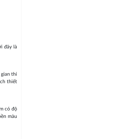
i đây là
gian thi
ch thiết
ẩm có độ
 bền màu