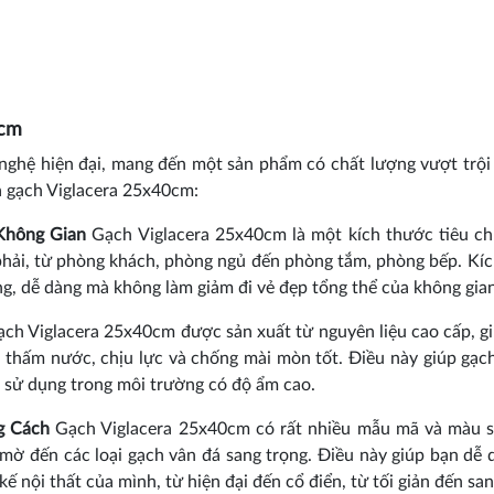
0cm
ghệ hiện đại, mang đến một sản phẩm có chất lượng vượt trội 
a gạch Viglacera 25x40cm:
Không Gian
Gạch Viglacera 25x40cm là một kích thước tiêu ch
 phải, từ phòng khách, phòng ngủ đến phòng tắm, phòng bếp. Kí
ng, dễ dàng mà không làm giảm đi vẻ đẹp tổng thể của không gian
ch Viglacera 25x40cm được sản xuất từ nguyên liệu cao cấp, g
 thấm nước, chịu lực và chống mài mòn tốt. Điều này giúp gạch
i sử dụng trong môi trường có độ ẩm cao.
g Cách
Gạch Viglacera 25x40cm có rất nhiều mẫu mã và màu s
mờ đến các loại gạch vân đá sang trọng. Điều này giúp bạn dễ 
 nội thất của mình, từ hiện đại đến cổ điển, từ tối giản đến san