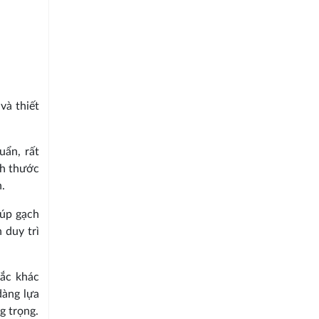
và thiết
uẩn, rất
ch thước
.
iúp gạch
 duy trì
ắc khác
dàng lựa
g trọng.