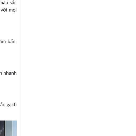
 màu sắc
 với mọi
bám bẩn,
ch nhanh
sắc gạch