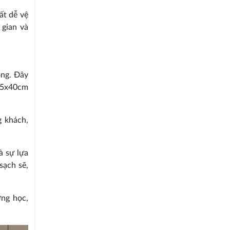
ất dễ vệ
 gian và
ộng. Đây
 25x40cm
g khách,
à sự lựa
sạch sẽ,
ờng học,