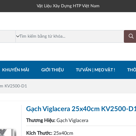
Vật Liệu Xây Dựng HTP Việt Nam
KHUYẾN MÃI
GIỚI THIỆU
TƯ VẤN | MẸO VẶT !
THÔ
0cm KV2500-D1
Gạch Viglacera 25x40cm KV2500-D
Thương Hiệu:
Gạch Viglacera
Kích Thước:
25x40cm