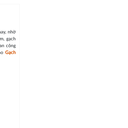
nay, nhờ
cm, gạch
ian công
sao
Gạch