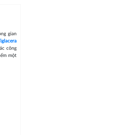
ông gian
iglacera
các công
kiếm một