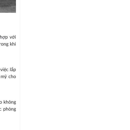
 hợp với
rong khi
việc lắp
m mỹ cho
ho không
ặc phòng