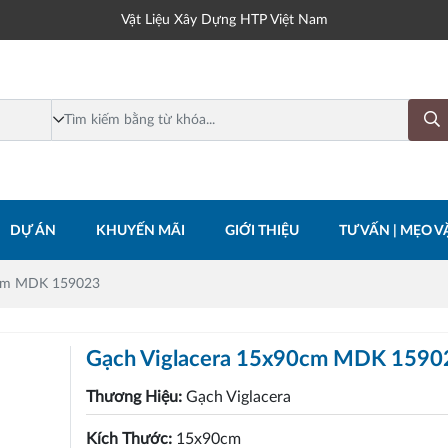
Vật Liệu Xây Dựng HTP Việt Nam
DỰ ÁN
KHUYẾN MÃI
GIỚI THIỆU
TƯ VẤN | MẸO VẶ
0cm MDK 159023
Gạch Viglacera 15x90cm MDK 1590
Thương Hiệu:
Gạch Viglacera
Kích Thước:
15x90cm