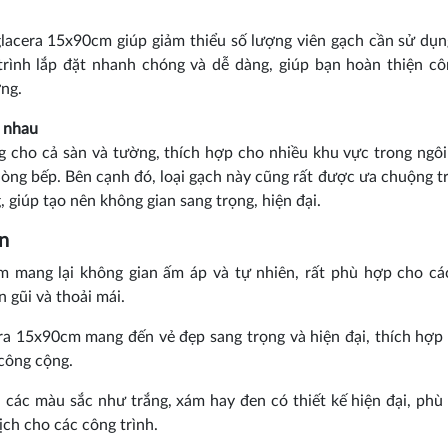
glacera 15x90cm giúp giảm thiểu số lượng viên gạch cần sử dụn
 trình lắp đặt nhanh chóng và dễ dàng, giúp bạn hoàn thiện cô
ng.
c nhau
 cho cả sàn và tường, thích hợp cho nhiều khu vực trong ngôi
ng bếp. Bên cạnh đó, loại gạch này cũng rất được ưa chuộng t
 giúp tạo nên không gian sang trọng, hiện đại.
n
m mang lại không gian ấm áp và tự nhiên, rất phù hợp cho c
 gũi và thoải mái.
cera 15x90cm mang đến vẻ đẹp sang trọng và hiện đại, thích hợp
công cộng.
 các màu sắc như trắng, xám hay đen có thiết kế hiện đại, phù
ịch cho các công trình.