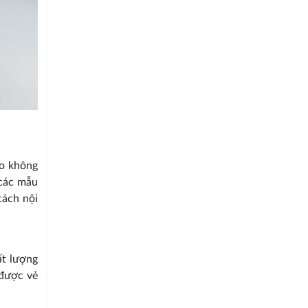
ho không
 các mẫu
cách nội
ất lượng
 được vẻ