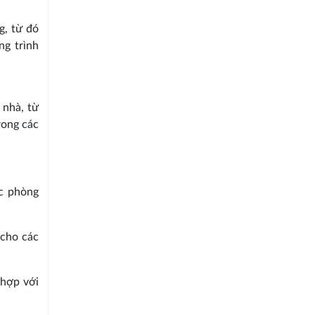
g, từ đó
ng trình
 nhà, từ
rong các
ác phòng
 cho các
 hợp với