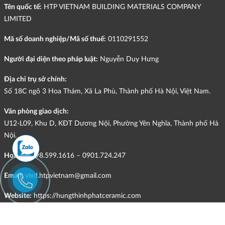
Tên quốc tế:
HTP VIETNAM BUILDING MATERIALS COMPANY
LIMITED
Mã số doanh nghiệp/Mã số thuế:
0110291552
Người đại diện theo pháp luật:
Nguyễn Duy Hưng
Địa chỉ trụ sở chính:
Số 18C ngõ 3 Hoa Thám, Xã La Phù, Thành phố Hà Nội, Việt Nam.
Văn phòng giao dịch:
U12-L09, Khu D, KĐT Dương Nội, Phường Yên Nghĩa, Thành phố Hà
Nội.
Hotline:
098.599.1616 – 0901.724.247
Email:
vlxd.htpvietnam@gmail.com
Website:
https://hungthinhphatceramic.com
Ngành nghề kinh doanh chính: