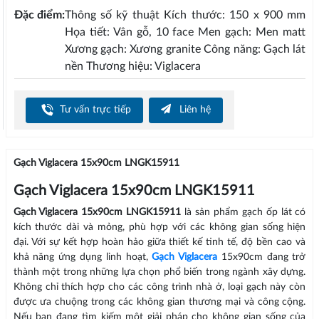
Đặc điểm:
Thông số kỹ thuật Kích thước: 150 x 900 mm
Họa tiết: Vân gỗ, 10 face Men gạch: Men matt
Xương gạch: Xương granite Công năng: Gạch lát
nền Thương hiệu: Viglacera
Tư vấn trực tiếp
Liên hệ
Gạch Viglacera 15x90cm LNGK15911
Gạch Viglacera 15x90cm LNGK15911
Gạch Viglacera 15x90cm LNGK15911
là sản phẩm gạch ốp lát có
kích thước dài và mỏng, phù hợp với các không gian sống hiện
đại. Với sự kết hợp hoàn hảo giữa thiết kế tinh tế, độ bền cao và
khả năng ứng dụng linh hoạt,
Gạch Viglacera
15x90cm đang trở
thành một trong những lựa chọn phổ biến trong ngành xây dựng.
Không chỉ thích hợp cho các công trình nhà ở, loại gạch này còn
được ưa chuộng trong các không gian thương mại và công cộng.
Nếu bạn đang tìm kiếm một giải pháp cho không gian sống của