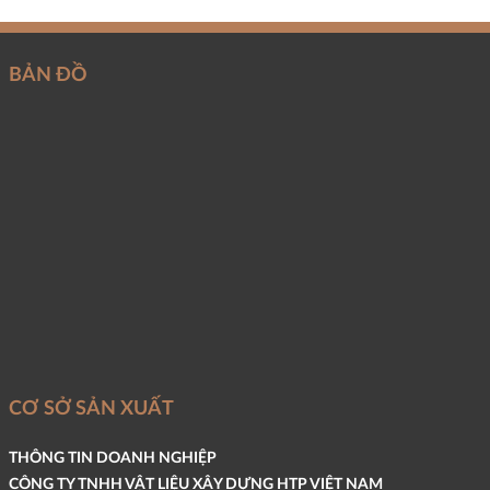
BẢN ĐỒ
CƠ SỞ SẢN XUẤT
THÔNG TIN DOANH NGHIỆP
CÔNG TY TNHH VẬT LIỆU XÂY DỰNG HTP VIỆT NAM