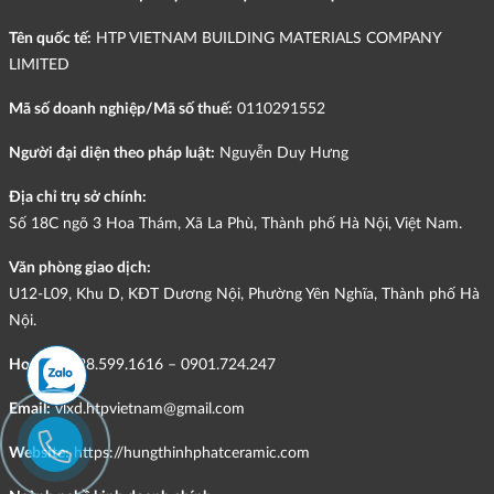
Tên quốc tế:
HTP VIETNAM BUILDING MATERIALS COMPANY
LIMITED
Mã số doanh nghiệp/Mã số thuế:
0110291552
Người đại diện theo pháp luật:
Nguyễn Duy Hưng
Địa chỉ trụ sở chính:
Số 18C ngõ 3 Hoa Thám, Xã La Phù, Thành phố Hà Nội, Việt Nam.
Văn phòng giao dịch:
U12-L09, Khu D, KĐT Dương Nội, Phường Yên Nghĩa, Thành phố Hà
Nội.
Hotline:
098.599.1616 – 0901.724.247
Email:
vlxd.htpvietnam@gmail.com
Website:
https://hungthinhphatceramic.com