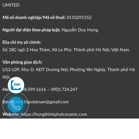
LIMITED
Mã số doanh nghiệp/Mã số thuế:
0110291552
Người đại diện theo pháp luật:
Nguyễn Duy Hưng
Địa chỉ trụ sở chính:
Số 18C ngõ 3 Hoa Thám, Xã La Phù, Thành phố Hà Nội, Việt Nam.
Văn phòng giao dịch:
U12-L09, Khu D, KĐT Dương Nội, Phường Yên Nghĩa, Thành phố Hà
Nội.
Hotline:
098.599.1616 – 0901.724.247
Email:
vlxd.htpvietnam@gmail.com
Website:
https://hungthinhphatceramic.com
Ngành nghề kinh doanh chính:
Bán buôn vật liệu, thiết bị lắp đặt khác trong xây dựng; kinh doanh