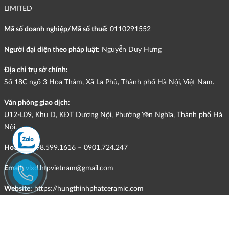
LIMITED
Mã số doanh nghiệp/Mã số thuế:
0110291552
Người đại diện theo pháp luật:
Nguyễn Duy Hưng
Địa chỉ trụ sở chính:
Số 18C ngõ 3 Hoa Thám, Xã La Phù, Thành phố Hà Nội, Việt Nam.
Văn phòng giao dịch:
U12-L09, Khu D, KĐT Dương Nội, Phường Yên Nghĩa, Thành phố Hà
Nội.
Hotline:
098.599.1616 – 0901.724.247
Email:
vlxd.htpvietnam@gmail.com
Website:
https://hungthinhphatceramic.com
Ngành nghề kinh doanh chính:
Bán buôn vật liệu, thiết bị lắp đặt khác trong xây dựng; kinh doanh