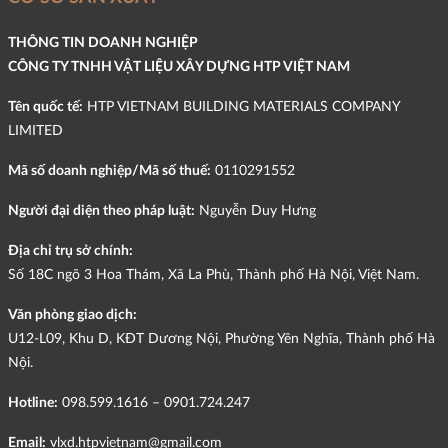
THÔNG TIN DOANH NGHIỆP
CÔNG TY TNHH VẬT LIỆU XÂY DỰNG HTP VIỆT NAM
Tên quốc tế:
HTP VIETNAM BUILDING MATERIALS COMPANY
LIMITED
Mã số doanh nghiệp/Mã số thuế:
0110291552
Người đại diện theo pháp luật:
Nguyễn Duy Hưng
Địa chỉ trụ sở chính:
Số 18C ngõ 3 Hoa Thám, Xã La Phù, Thành phố Hà Nội, Việt Nam.
Văn phòng giao dịch:
U12-L09, Khu D, KĐT Dương Nội, Phường Yên Nghĩa, Thành phố Hà
Nội.
Hotline:
098.599.1616 – 0901.724.247
Email:
vlxd.htpvietnam@gmail.com