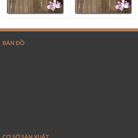
BẢN ĐỒ
CƠ SỞ SẢN XUẤT