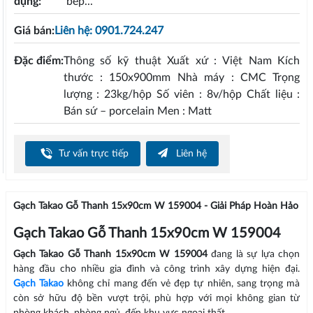
dụng:
bếp...
Giá bán:
Liên hệ: 0901.724.247
Đặc điểm:
Thông số kỹ thuật Xuất xứ : Việt Nam Kích
thước : 150x900mm Nhà máy : CMC Trọng
lượng : 23kg/hộp Số viên : 8v/hộp Chất liệu :
Bán sứ – porcelain Men : Matt
Tư vấn trực tiếp
Liên hệ
Gạch Takao Gỗ Thanh 15x90cm W 159004 - Giải Pháp Hoàn Hảo
Gạch Takao Gỗ Thanh 15x90cm W 159004
Gạch Takao Gỗ Thanh 15x90cm W 159004
đang là sự lựa chọn
hàng đầu cho nhiều gia đình và công trình xây dựng hiện đại.
Gạch Takao
không chỉ mang đến vẻ đẹp tự nhiên, sang trọng mà
còn sở hữu độ bền vượt trội, phù hợp với mọi không gian từ
phòng khách, phòng ngủ, đến khu vực ngoại thất.