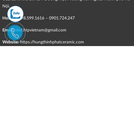
Nội.
Hotline:
098.599.1616 – 0901.724.247
Email:
vlxd.htpvietnam@gmail.com
Website:
https://hungthinhphatceramic.com
Ngành nghề kinh doanh chính:
Bán buôn vật liệu, thiết bị lắp đặt khác trong xây dựng; kinh doanh
gạch ốp lát, thiết bị vệ sinh, vật liệu hoàn thiện công trình và các sản
phẩm theo ngành nghề đăng ký.
CHÍNH SÁCH
Quyền và nghĩa vụ của các bên
HÌNH THỨC HỖ TRỢ TRỰC TUYẾN
ĐIỀU KIỆN VÀ HẠN CHẾ TRONG VIỆC CUNG CẤP HÀNG HÓA,
DỊCH VỤ