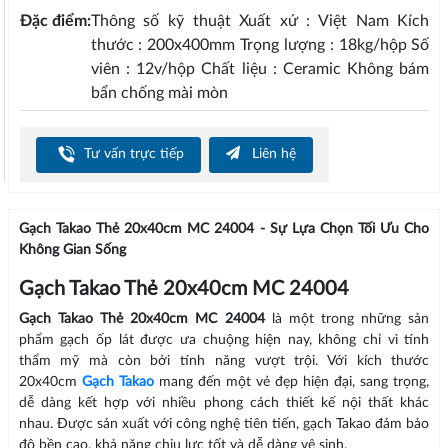
Đặc điểm:
Thông số kỹ thuật Xuất xứ : Việt Nam Kích
thước : 200x400mm Trọng lượng : 18kg/hộp Số
viên : 12v/hộp Chất liệu : Ceramic Không bám
bẩn chống mài mòn
Tư vấn trực tiếp
Liên hệ
Gạch Takao Thẻ 20x40cm MC 24004 - Sự Lựa Chọn Tối Ưu Cho
Không Gian Sống
Gạch Takao Thẻ 20x40cm MC 24004
Gạch Takao Thẻ 20x40cm MC 24004
là một trong những sản
phẩm gạch ốp lát được ưa chuộng hiện nay, không chỉ vì tính
thẩm mỹ mà còn bởi tính năng vượt trội. Với kích thước
20x40cm
Gạch Takao
mang đến một vẻ đẹp hiện đại, sang trọng,
dễ dàng kết hợp với nhiều phong cách thiết kế nội thất khác
nhau. Được sản xuất với công nghệ tiên tiến, gạch Takao đảm bảo
độ bền cao, khả năng chịu lực tốt và dễ dàng vệ sinh.