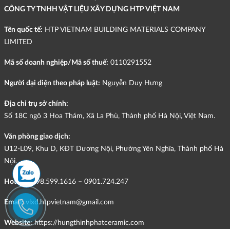
CÔNG TY TNHH VẬT LIỆU XÂY DỰNG HTP VIỆT NAM
Tên quốc tế:
HTP VIETNAM BUILDING MATERIALS COMPANY
LIMITED
Mã số doanh nghiệp/Mã số thuế:
0110291552
Người đại diện theo pháp luật:
Nguyễn Duy Hưng
Địa chỉ trụ sở chính:
Số 18C ngõ 3 Hoa Thám, Xã La Phù, Thành phố Hà Nội, Việt Nam.
Văn phòng giao dịch:
U12-L09, Khu D, KĐT Dương Nội, Phường Yên Nghĩa, Thành phố Hà
Nội.
Hotline:
098.599.1616 – 0901.724.247
Email:
vlxd.htpvietnam@gmail.com
Website:
https://hungthinhphatceramic.com