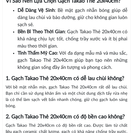
Vì Sao Nên Lựa Chọn Gạch Takao Thẻ 20x40cm?
Dễ Dàng Vệ Sinh
: Bề mặt gạch nhẵn bóng giúp dễ
dàng lau chùi và bảo dưỡng, giữ cho không gian luôn
sạch sẽ.
Bền Bỉ Theo Thời Gian
: Gạch Takao Thẻ 20x40cm có
khả năng chịu lực tốt, chống trầy xước và ít bị phai
màu theo thời gian.
Tính Thẩm Mỹ Cao
: Với đa dạng mẫu mã và màu sắc,
gạch Takao Thẻ 20x40cm giúp bạn tạo nên những
không gian sống đầy ấn tượng và phong cách.
1. Gạch Takao Thẻ 20x40cm có dễ lau chùi không?
Với bề mặt nhẵn mịn, gạch Takao Thẻ 20x40cm rất dễ lau chùi.
Bạn chỉ cần sử dụng khăn ẩm và một chút dung dịch tẩy rửa nhẹ
là có thể làm sạch vết bẩn nhanh chóng, giữ cho gạch luôn sáng
bóng.
2. Gạch Takao Thẻ 20x40cm có độ bền cao không?
Gạch Takao Thẻ 20x40cm có độ bền rất cao. Được làm từ chất
liệu gạch ceramic chất lượng, gạch có khả năng chống trầy xước,