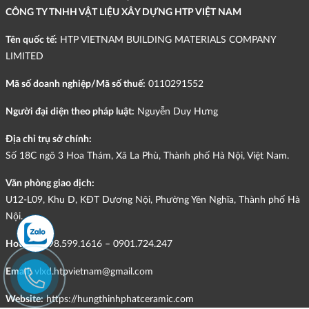
CÔNG TY TNHH VẬT LIỆU XÂY DỰNG HTP VIỆT NAM
Tên quốc tế:
HTP VIETNAM BUILDING MATERIALS COMPANY
LIMITED
Mã số doanh nghiệp/Mã số thuế:
0110291552
Người đại diện theo pháp luật:
Nguyễn Duy Hưng
Địa chỉ trụ sở chính:
Số 18C ngõ 3 Hoa Thám, Xã La Phù, Thành phố Hà Nội, Việt Nam.
Văn phòng giao dịch:
U12-L09, Khu D, KĐT Dương Nội, Phường Yên Nghĩa, Thành phố Hà
Nội.
Hotline:
098.599.1616 – 0901.724.247
Email:
vlxd.htpvietnam@gmail.com
Website:
https://hungthinhphatceramic.com