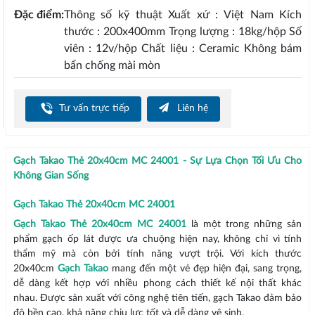
Đặc điểm:
Thông số kỹ thuật Xuất xứ : Việt Nam Kích
thước : 200x400mm Trọng lượng : 18kg/hộp Số
viên : 12v/hộp Chất liệu : Ceramic Không bám
bẩn chống mài mòn
Tư vấn trực tiếp
Liên hệ
Gạch Takao Thẻ 20x40cm MC 24001 - Sự Lựa Chọn Tối Ưu Cho
Không Gian Sống
Gạch Takao Thẻ 20x40cm MC 24001
Gạch Takao Thẻ 20x40cm MC 24001
là một trong những sản
phẩm gạch ốp lát được ưa chuộng hiện nay, không chỉ vì tính
thẩm mỹ mà còn bởi tính năng vượt trội. Với kích thước
20x40cm
Gạch Takao
mang đến một vẻ đẹp hiện đại, sang trọng,
dễ dàng kết hợp với nhiều phong cách thiết kế nội thất khác
nhau. Được sản xuất với công nghệ tiên tiến, gạch Takao đảm bảo
độ bền cao, khả năng chịu lực tốt và dễ dàng vệ sinh.