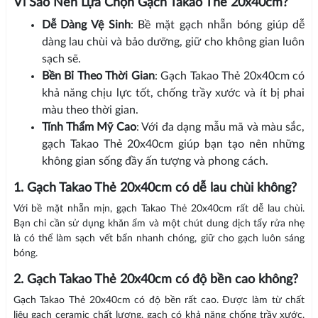
Vì Sao Nên Lựa Chọn Gạch Takao Thẻ 20x40cm?
Dễ Dàng Vệ Sinh
: Bề mặt gạch nhẵn bóng giúp dễ
dàng lau chùi và bảo dưỡng, giữ cho không gian luôn
sạch sẽ.
Bền Bỉ Theo Thời Gian
: Gạch Takao Thẻ 20x40cm có
khả năng chịu lực tốt, chống trầy xước và ít bị phai
màu theo thời gian.
Tính Thẩm Mỹ Cao
: Với đa dạng mẫu mã và màu sắc,
gạch Takao Thẻ 20x40cm giúp bạn tạo nên những
không gian sống đầy ấn tượng và phong cách.
1. Gạch Takao Thẻ 20x40cm có dễ lau chùi không?
Với bề mặt nhẵn mịn, gạch Takao Thẻ 20x40cm rất dễ lau chùi.
Bạn chỉ cần sử dụng khăn ẩm và một chút dung dịch tẩy rửa nhẹ
là có thể làm sạch vết bẩn nhanh chóng, giữ cho gạch luôn sáng
bóng.
2. Gạch Takao Thẻ 20x40cm có độ bền cao không?
Gạch Takao Thẻ 20x40cm có độ bền rất cao. Được làm từ chất
liệu gạch ceramic chất lượng, gạch có khả năng chống trầy xước,