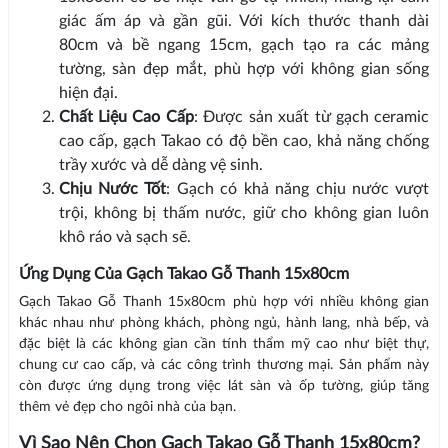
giác ấm áp và gần gũi. Với kích thước thanh dài
80cm và bề ngang 15cm, gạch tạo ra các mảng
tường, sàn đẹp mắt, phù hợp với không gian sống
hiện đại.
Chất Liệu Cao Cấp
: Được sản xuất từ gạch ceramic
cao cấp, gạch Takao có độ bền cao, khả năng chống
trầy xước và dễ dàng vệ sinh.
Chịu Nước Tốt
: Gạch có khả năng chịu nước vượt
trội, không bị thấm nước, giữ cho không gian luôn
khô ráo và sạch sẽ.
Ứng Dụng Của Gạch Takao Gỗ Thanh 15x80cm
Gạch Takao Gỗ Thanh 15x80cm phù hợp với nhiều không gian
khác nhau như phòng khách, phòng ngủ, hành lang, nhà bếp, và
đặc biệt là các không gian cần tính thẩm mỹ cao như biệt thự,
chung cư cao cấp, và các công trình thương mại. Sản phẩm này
còn được ứng dụng trong việc lát sàn và ốp tường, giúp tăng
thêm vẻ đẹp cho ngôi nhà của bạn.
Vì Sao Nên Chọn Gạch Takao Gỗ Thanh 15x80cm?