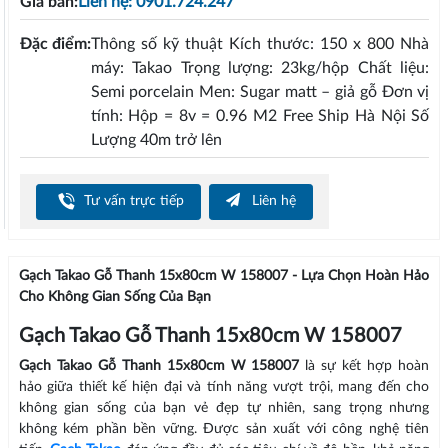
Giá bán:
Liên hệ: 0901.724.247
Đặc điểm:
Thông số kỹ thuật Kích thước: 150 x 800 Nhà
máy: Takao Trọng lượng: 23kg/hộp Chất liệu:
Semi porcelain Men: Sugar matt – giả gỗ Đơn vị
tính: Hộp = 8v = 0.96 M2 Free Ship Hà Nội Số
Lượng 40m trở lên
Tư vấn trực tiếp
Liên hệ
Gạch Takao Gỗ Thanh 15x80cm W 158007 - Lựa Chọn Hoàn Hảo
Cho Không Gian Sống Của Bạn
Gạch Takao Gỗ Thanh 15x80cm W 158007
Gạch Takao Gỗ Thanh 15x80cm W 158007
là sự kết hợp hoàn
hảo giữa thiết kế hiện đại và tính năng vượt trội, mang đến cho
không gian sống của bạn vẻ đẹp tự nhiên, sang trọng nhưng
không kém phần bền vững. Được sản xuất với công nghệ tiên