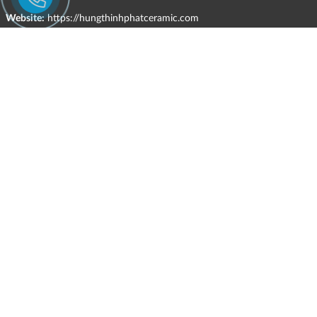
Website:
https://hungthinhphatceramic.com
Ngành nghề kinh doanh chính:
Bán buôn vật liệu, thiết bị lắp đặt khác trong xây dựng; kinh doanh
gạch ốp lát, thiết bị vệ sinh, vật liệu hoàn thiện công trình và các sản
phẩm theo ngành nghề đăng ký.
CHÍNH SÁCH
HÌNH THỨC HỖ TRỢ TRỰC TUYẾN
ĐIỀU KIỆN VÀ HẠN CHẾ TRONG VIỆC CUNG CẤP HÀNG HÓA,
DỊCH VỤ
CHÍNH SÁCH TIẾP NHẬN VÀ GIẢI QUYẾT KHIẾU NẠI
CHÍNH SÁCH GIAO HÀNG - KIỂM HÀNG - ĐỔI TRẢ - HOÀN TIỀN
CHÍNH SÁCH THANH TOÁN
CHÍNH SÁCH GIÁ