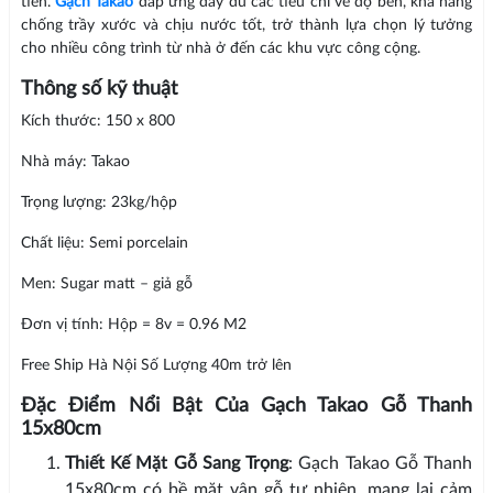
tiến.
Gạch Takao
đáp ứng đầy đủ các tiêu chí về độ bền, khả năng
chống trầy xước và chịu nước tốt, trở thành lựa chọn lý tưởng
cho nhiều công trình từ nhà ở đến các khu vực công cộng.
Thông số kỹ thuật
Kích thước: 150 x 800
Nhà máy: Takao
Trọng lượng: 23kg/hộp
Chất liệu: Semi porcelain
Men: Sugar matt – giả gỗ
Đơn vị tính: Hộp = 8v = 0.96 M2
Free Ship Hà Nội Số Lượng 40m trở lên
Đặc Điểm Nổi Bật Của Gạch Takao Gỗ Thanh
15x80cm
Thiết Kế Mặt Gỗ Sang Trọng
: Gạch Takao Gỗ Thanh
15x80cm có bề mặt vân gỗ tự nhiên, mang lại cảm