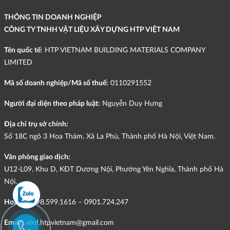
THÔNG TIN DOANH NGHIỆP
CÔNG TY TNHH VẬT LIỆU XÂY DỰNG HTP VIỆT NAM
Tên quốc tế:
HTP VIETNAM BUILDING MATERIALS COMPANY
LIMITED
Mã số doanh nghiệp/Mã số thuế:
0110291552
Người đại diện theo pháp luật:
Nguyễn Duy Hưng
Địa chỉ trụ sở chính:
Số 18C ngõ 3 Hoa Thám, Xã La Phù, Thành phố Hà Nội, Việt Nam.
Văn phòng giao dịch:
U12-L09, Khu D, KĐT Dương Nội, Phường Yên Nghĩa, Thành phố Hà
Nội.
Hotline:
098.599.1616 – 0901.724.247
Email:
vlxd.htpvietnam@gmail.com