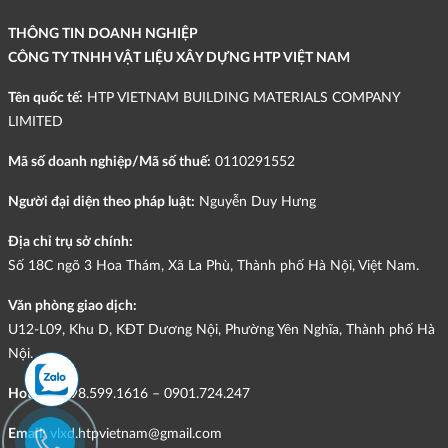
THÔNG TIN DOANH NGHIỆP
CÔNG TY TNHH VẬT LIỆU XÂY DỰNG HTP VIỆT NAM
Tên quốc tế:
HTP VIETNAM BUILDING MATERIALS COMPANY
LIMITED
Mã số doanh nghiệp/Mã số thuế:
0110291552
Người đại diện theo pháp luật:
Nguyễn Duy Hưng
Địa chỉ trụ sở chính:
Số 18C ngõ 3 Hoa Thám, Xã La Phù, Thành phố Hà Nội, Việt Nam.
Văn phòng giao dịch:
U12-L09, Khu D, KĐT Dương Nội, Phường Yên Nghĩa, Thành phố Hà
Nội.
Hotline:
098.599.1616 – 0901.724.247
Email:
vlxd.htpvietnam@gmail.com