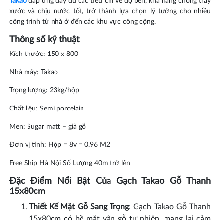
Takao
đáp ứng đầy đủ các tiêu chí về độ bền, khả năng chống trầy
xước và chịu nước tốt, trở thành lựa chọn lý tưởng cho nhiều
công trình từ nhà ở đến các khu vực công cộng.
Thông số kỹ thuật
Kích thước: 150 x 800
Nhà máy: Takao
Trọng lượng: 23kg/hộp
Chất liệu: Semi porcelain
Men: Sugar matt – giả gỗ
Đơn vị tính: Hộp = 8v = 0.96 M2
Free Ship Hà Nội Số Lượng 40m trở lên
Đặc Điểm Nổi Bật Của Gạch Takao Gỗ Thanh
15x80cm
Thiết Kế Mặt Gỗ Sang Trọng
: Gạch Takao Gỗ Thanh
15x80cm có bề mặt vân gỗ tự nhiên, mang lại cảm