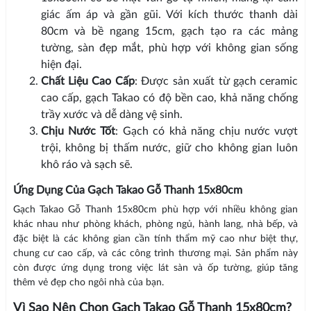
giác ấm áp và gần gũi. Với kích thước thanh dài
80cm và bề ngang 15cm, gạch tạo ra các mảng
tường, sàn đẹp mắt, phù hợp với không gian sống
hiện đại.
Chất Liệu Cao Cấp
: Được sản xuất từ gạch ceramic
cao cấp, gạch Takao có độ bền cao, khả năng chống
trầy xước và dễ dàng vệ sinh.
Chịu Nước Tốt
: Gạch có khả năng chịu nước vượt
trội, không bị thấm nước, giữ cho không gian luôn
khô ráo và sạch sẽ.
Ứng Dụng Của Gạch Takao Gỗ Thanh 15x80cm
Gạch Takao Gỗ Thanh 15x80cm phù hợp với nhiều không gian
khác nhau như phòng khách, phòng ngủ, hành lang, nhà bếp, và
đặc biệt là các không gian cần tính thẩm mỹ cao như biệt thự,
chung cư cao cấp, và các công trình thương mại. Sản phẩm này
còn được ứng dụng trong việc lát sàn và ốp tường, giúp tăng
thêm vẻ đẹp cho ngôi nhà của bạn.
Vì Sao Nên Chọn Gạch Takao Gỗ Thanh 15x80cm?