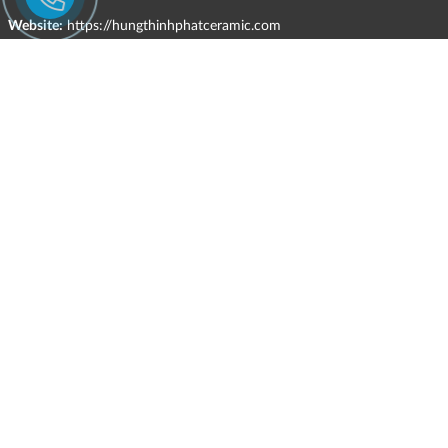
Website:
https://hungthinhphatceramic.com
Ngành nghề kinh doanh chính:
Bán buôn vật liệu, thiết bị lắp đặt khác trong xây dựng; kinh doanh
gạch ốp lát, thiết bị vệ sinh, vật liệu hoàn thiện công trình và các sản
phẩm theo ngành nghề đăng ký.
CHÍNH SÁCH
Quyền và nghĩa vụ của các bên
HÌNH THỨC HỖ TRỢ TRỰC TUYẾN
ĐIỀU KIỆN VÀ HẠN CHẾ TRONG VIỆC CUNG CẤP HÀNG HÓA,
DỊCH VỤ
CHÍNH SÁCH TIẾP NHẬN VÀ GIẢI QUYẾT KHIẾU NẠI
CHÍNH SÁCH GIAO HÀNG - KIỂM HÀNG - ĐỔI TRẢ - HOÀN TIỀN
CHÍNH SÁCH THANH TOÁN