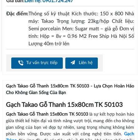
Giá bán:
Liên hệ: 0901.724.247
Đặc điểm:
Thông số kỹ thuật Kích thước: 150 x 800 Nhà
máy: Takao Trọng lượng: 23kg/hộp Chất liệu:
Semi porcelain Men: Sugar matt – giả gỗ Đơn vị
tính: Hộp = 8v = 0.96 M2 Free Ship Hà Nội Số
Lượng 40m trở lên
Tư vấn trực tiếp
Liên hệ
Gạch Takao Gỗ Thanh 15x80cm TK 50103 - Lựa Chọn Hoàn Hảo
Cho Không Gian Sống Của Bạn
Gạch Takao Gỗ Thanh 15x80cm TK 50103
Gạch Takao Gỗ Thanh 15x80cm TK 50103
là sự kết hợp hoàn hảo
giữa thiết kế hiện đại và tính năng vượt trội, mang đến cho không
gian sống của bạn vẻ đẹp tự nhiên, sang trọng nhưng không kém
phần bền vững. Được sản xuất với công nghệ tiên tiến.
Gạch