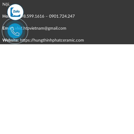
Nội.
Hotline:
098.599.1616 – 0901.724.247
Email:
vlxd.htpvietnam@gmail.com
Website:
https://hungthinhphatceramic.com
Ngành nghề kinh doanh chính:
Bán buôn vật liệu, thiết bị lắp đặt khác trong xây dựng; kinh doanh
gạch ốp lát, thiết bị vệ sinh, vật liệu hoàn thiện công trình và các sản
phẩm theo ngành nghề đăng ký.
CHÍNH SÁCH
Quyền và nghĩa vụ của các bên
HÌNH THỨC HỖ TRỢ TRỰC TUYẾN
ĐIỀU KIỆN VÀ HẠN CHẾ TRONG VIỆC CUNG CẤP HÀNG HÓA,
DỊCH VỤ