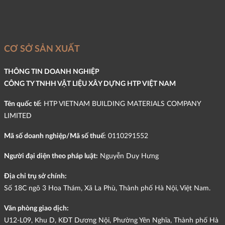
CƠ SỞ SẢN XUẤT
THÔNG TIN DOANH NGHIỆP
CÔNG TY TNHH VẬT LIỆU XÂY DỰNG HTP VIỆT NAM
Tên quốc tế:
HTP VIETNAM BUILDING MATERIALS COMPANY
LIMITED
Mã số doanh nghiệp/Mã số thuế:
0110291552
Người đại diện theo pháp luật:
Nguyễn Duy Hưng
Địa chỉ trụ sở chính:
Số 18C ngõ 3 Hoa Thám, Xã La Phù, Thành phố Hà Nội, Việt Nam.
Văn phòng giao dịch:
U12-L09, Khu D, KĐT Dương Nội, Phường Yên Nghĩa, Thành phố Hà